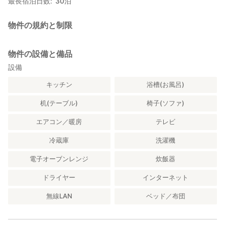
最長宿泊日数
30
泊
〈 周辺施設 〉
徒歩10分：ローソン、ステーキ店、焼肉店、居酒屋など
物件の規約と制限
徒歩15分：なかま食堂
〈 観光スポット 〉
物件の設備と備品
・ 美ら海水族館 車50分
設備
・喜瀬カントリークラブ 車8分
キッチン
浴槽(お風呂)
・一番近いビーチまで徒歩 7分！
・かりゆしビーチリゾート 車3分
机(テーブル)
椅子(ソファ)
・名護市民ビーチ 車5分
・幸喜公園ビーチ 車4、5分
エアコン／暖房
テレビ
冷蔵庫
洗濯機
〈 イベント＆お祭り 〉
・4月：伊江島一周マラソン大会
電子オーブンレンジ
炊飯器
・4月：JAL PRESENTS「第14回琉球海炎祭2017」
・5月：那覇ハーリー
ドライヤー
インターネット
・7月：第10回ツール・ド・宮古島2017
無線LAN
ベッド／布団
〈 アクセス 〉
駐車場無料、５台まで、出し入れ自由
・自動車：沖縄自動車道屋嘉ＩＣより約25分