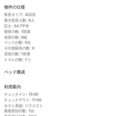
物件の仕様
〈 お宿について 〉
１階キッチン付きリビング（リビング約１０畳＋キッチン８畳）
客室タイプ
未設定
２階寝室（約１２畳）
最大収容人数
6
人
フローリングの洋室タイプですが、寝室にベッドはなく布団とな
広さ
54.7
平米
ります。
寝室の数
1
部屋
２階にお布団を敷いておやすみください。
布団の数
6
組
・子供料金：お問い合わせください。
ベッドの数
0
台
・インターネット接続：無料
その他寝具の数
0
・間取り：1LDK・約30畳の2階建てコテージ
浴室の数
1
部屋
・送迎：無し
トイレの数
1
つ
★ガーデンバーベキュー
無料（宿泊料金に含んでいます）で器材をお貸しします。
ベッド構成
食材・着火剤・炭は要持参、準備と片付けもご自身でお願い致し
ます。
ご予約リクエストの歳、BBQ希望とお伝え下さい。
利用案内
チェックイン
15:00
★お庭で花火＆お庭で朝食
チェックアウト
11:00
花火や食材の持ち込みはもちろんOK！
ホスト承認
リクエスト
花火は徒歩７分のビーチもおすすめです。
最低宿泊日数
1
泊
音の出るもの・爆竹・打ち上げ花火は禁止です。