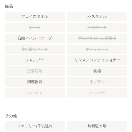
・飛行機：那覇空港から約70分
備品
フェイスタオル
バスタオル
シーツ
バスマット
石鹸／ハンドソープ
手指アルコール消毒液
使い捨てマスク
ボディソープ
シャンプー
リンス／コンディショナー
洗濯洗剤
食器
調理器具
歯ブラシ
パジャマ
ハンガー
その他
ファミリー/子供連れ
無料駐車場