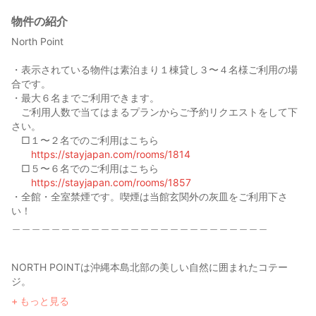
物件の紹介
North Point
・表示されている物件は素泊まり１棟貸し３〜４名様ご利用の場
合です。
・最大６名までご利用できます。
ご利用人数で当てはまるプランからご予約リクエストをして下
さい。
□１〜２名でのご利用はこちら
https://stayjapan.com/rooms/1814
□５〜６名でのご利用はこちら
https://stayjapan.com/rooms/1857
・全館・全室禁煙です。喫煙は当館玄関外の灰皿をご利用下さ
い！
＿＿＿＿＿＿＿＿＿＿＿＿＿＿＿＿＿＿＿＿＿＿＿＿＿＿
NORTH POINTは沖縄本島北部の美しい自然に囲まれたコテー
ジ。
恩納村の希望ヶ丘にあり、リゾート気分を味わえます。
もっと見る
ご家族やお仲間と贅沢なひと時をお過ごしください。