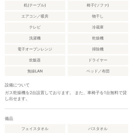
机(テーブル)
椅子(ソファ)
エアコン／暖房
物干し
テレビ
冷蔵庫
洗濯機
乾燥機
電子オーブンレンジ
掃除機
炊飯器
ドライヤー
無線LAN
ベッド／布団
設備について
ガス乾燥機を2台設置しております。 また、車椅子を1台無料で貸
し出せます。
備品
フェイスタオル
バスタオル