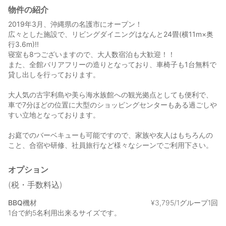
物件の紹介
2019年3月、沖縄県の名護市にオープン！
広々とした施設で、リビングダイニングはなんと24畳(横11m×奥
行3.6m)!!
寝室も8つございますので、大人数宿泊も大歓迎！！
また、全館バリアフリーの造りとなっており、車椅子も1台無料で
貸し出しを行っております。
大人気の古宇利島や美ら海水族館への観光拠点としても便利で、
車で7分ほどの位置に大型のショッピングセンターもある過ごしや
すい立地となっております。
お庭でのバーベキューも可能ですので、家族や友人はもちろんの
こと、合宿や研修、社員旅行など様々なシーンでご利用下さい。
オプション
(税・手数料込)
BBQ機材
¥
3
,
795/1グループ1回
1台で約5名利用出来るサイズです。