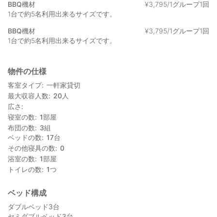
BBQ機材
¥
3
,
795/1グループ1回
1台で約5名利用出来るサイズです。
BBQ機材
¥
3
,
795/1グループ1回
1台で約5名利用出来るサイズです。
物件の仕様
客室タイプ
一軒家貸切
最大収容人数
20
人
広さ
寝室の数
1
部屋
布団の数
3
組
ベッドの数
17
台
その他寝具の数
0
浴室の数
1
部屋
トイレの数
1
つ
ベッド構成
ダブルベッド3台
セミダブルベッド3台