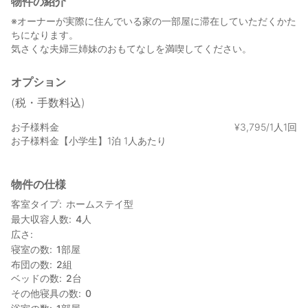
物件の紹介
※オーナーが実際に住んでいる家の一部屋に滞在していただくかた
ちになります。
気さくな夫婦三姉妹のおもてなしを満喫してください。
オプション
(税・手数料込)
お子様料金
¥
3
,
795/1人1回
お子様料金【小学生】1泊 1人あたり
物件の仕様
客室タイプ
ホームステイ型
最大収容人数
4
人
広さ
寝室の数
1
部屋
布団の数
2
組
ベッドの数
2
台
その他寝具の数
0