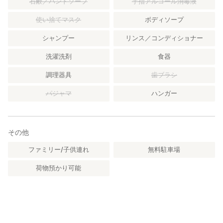
石鹸／ハンドソープ
手指アルコール消毒液
使い捨てマスク
ボディソープ
シャンプー
リンス／コンディショナー
洗濯洗剤
食器
調理器具
歯ブラシ
パジャマ
ハンガー
その他
ファミリー/子供連れ
無料駐車場
荷物預かり可能