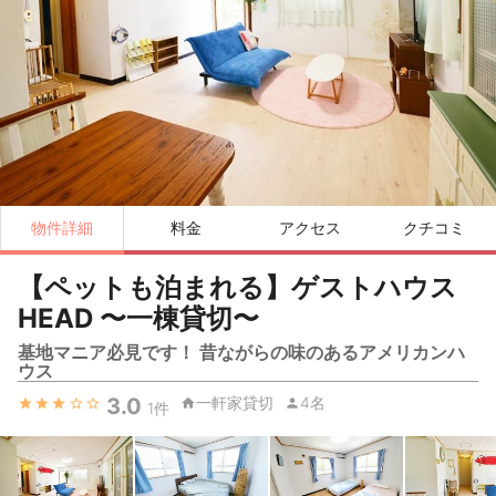
物件詳細
料金
アクセス
クチコミ
【ペットも泊まれる】ゲストハウス
HEAD 〜一棟貸切〜
基地マニア必見です！ 昔ながらの味のあるアメリカンハ
ウス
3.0
一軒家貸切
4名
1
件