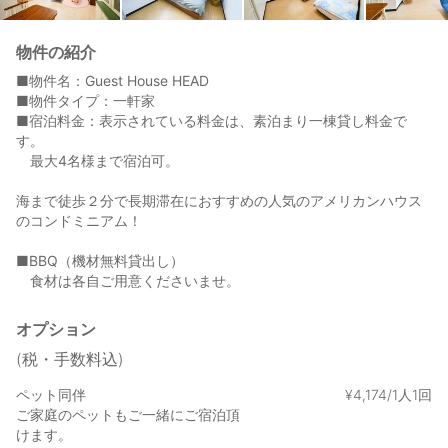
物件の紹介
■物件名：Guest House HEAD
■物件タイプ：一軒家
■宿泊料金：表示されている料金は、素泊まり一棟貸し料金で
す。
最大4名様まで宿泊可。
海まで徒歩２分で長期滞在におすすめの人気のアメリカンハウス
のコンドミニアム！
■BBQ（機材無料貸出し）
食材は各自ご用意くださいませ。
オプション
(税・手数料込)
ペット同伴
¥
4
,
174/1人1回
ご家庭のペットもご一緒にご宿泊頂
けます。