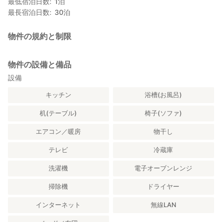
最低宿泊日数
1
泊
最長宿泊日数
30
泊
物件の規約と制限
物件の設備と備品
設備
キッチン
浴槽(お風呂)
机(テーブル)
椅子(ソファ)
エアコン／暖房
物干し
テレビ
冷蔵庫
洗濯機
電子オーブンレンジ
掃除機
ドライヤー
インターネット
無線LAN