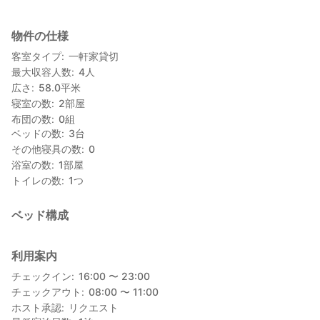
物件の仕様
客室タイプ
一軒家貸切
最大収容人数
4
人
広さ
58.0
平米
寝室の数
2
部屋
布団の数
0
組
ベッドの数
3
台
その他寝具の数
0
浴室の数
1
部屋
トイレの数
1
つ
ベッド構成
利用案内
チェックイン
16:00 〜 23:00
チェックアウト
08:00 〜 11:00
ホスト承認
リクエスト