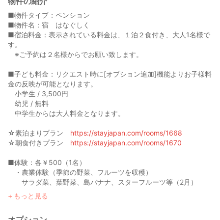
物件の紹介
■物件タイプ：ペンション
■物件名：宿 はなぐしく
■宿泊料金：表示されている料金は、１泊２食付き、大人1名様で
す。
※ご予約は２名様からでお願い致します。
■子ども料金：リクエスト時に[オプション追加]機能よりお子様料
金の反映が可能となります。
小学生 / 3,500円
幼児 / 無料
中学生からは大人料金となります。
☆素泊まりプラン
https://stayjapan.com/rooms/1668
☆朝食付きプラン
https://stayjapan.com/rooms/1670
■体験：各￥500（1名）
・農業体験（季節の野菜、フルーツを収穫）
サラダ菜、葉野菜、島バナナ、スターフルーツ等（2月）
赤きゅうり、パッションフルーツ、スイカ割り（夏）
もっと見る
・島とうがらしビン詰め体験
オプション