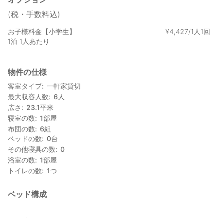
■カラオケ：使用料￥1000（歌い放題）
(税・手数料込)
☆のどかな場所で、農業体験♪
ペットの山羊さんもいますよ～(^^)
お子様料金【小学生】
¥
4
,
427/1人1回
1泊 1人あたり
物件の仕様
客室タイプ
一軒家貸切
最大収容人数
6
人
広さ
23.1
平米
寝室の数
1
部屋
布団の数
6
組
ベッドの数
0
台
その他寝具の数
0
浴室の数
1
部屋
トイレの数
1
つ
ベッド構成