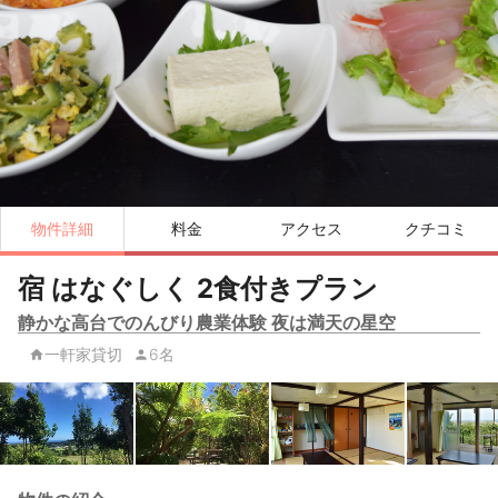
物件詳細
料金
アクセス
クチコミ
宿 はなぐしく 2食付きプラン
静かな高台でのんびり農業体験 夜は満天の星空
一軒家貸切
6名