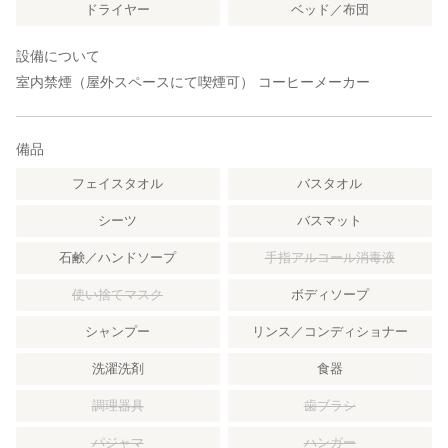
ドライヤー
ベッド／布団
設備について
室内禁煙（屋外スペースにて喫煙可） コーヒーメーカー
備品
フェイスタオル
バスタオル
シーツ
バスマット
石鹸／ハンドソープ
手指アルコール消毒液
使い捨てマスク
ボディソープ
シャンプー
リンス／コンディショナー
洗濯洗剤
食器
調理器具
歯ブラシ
パジャマ
ハンガー