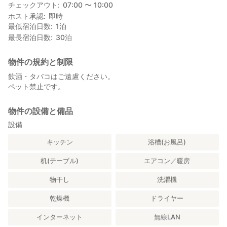
チェックアウト
07:00 〜 10:00
ホスト承認
即時
最低宿泊日数
1
泊
最長宿泊日数
30
泊
物件の規約と制限
飲酒・タバコはご遠慮ください。
ペット禁止です。
物件の設備と備品
設備
キッチン
浴槽(お風呂)
机(テーブル)
エアコン／暖房
物干し
洗濯機
乾燥機
ドライヤー
インターネット
無線LAN