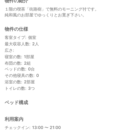
物件の紹介
１階の喫茶「街路樹」で無料のモーニング付です。
純和風のお部屋でゆっくりとお寛ぎ下さい。
物件の仕様
客室タイプ
個室
最大収容人数
2
人
広さ
寝室の数
1
部屋
布団の数
2
組
ベッドの数
0
台
その他寝具の数
0
浴室の数
2
部屋
トイレの数
3
つ
ベッド構成
利用案内
チェックイン
13:00 〜 21:00