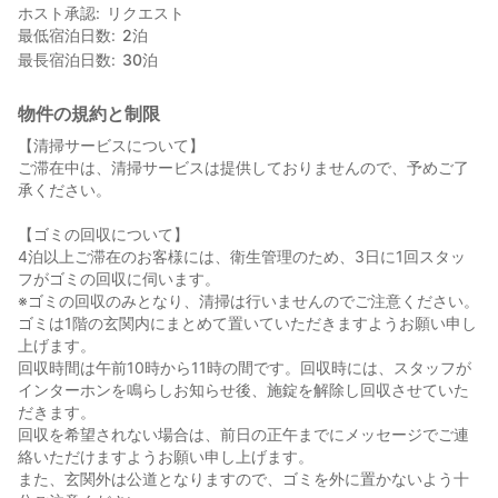
ホスト承認
リクエスト
ついては、下記の詳細をご覧ください）
最低宿泊日数
2
泊
最長宿泊日数
30
泊
【ゴミの回収について】
4泊以上ご滞在のお客様には、衛生管理のため、3日に1回スタッ
フがゴミの回収に伺います。
物件の規約と制限
（ゴミの回収のみとなり、清掃は行いませんのでご了承くださ
【清掃サービスについて】
い。）
ご滞在中は、清掃サービスは提供しておりませんので、予めご了
ゴミは1階玄関内にまとめて置いていただきますようお願いいたし
承ください。
ます。
回収時間は午前10時から11時の間となります。回収時にはスタッ
【ゴミの回収について】
フがインターホンを鳴らしお知らせした後、開錠して回収させて
4泊以上ご滞在のお客様には、衛生管理のため、3日に1回スタッ
いただきます。
フがゴミの回収に伺います。
もし回収が不要な場合は、前日の正午までにメッセージにてご連
※ゴミの回収のみとなり、清掃は行いませんのでご注意ください。
絡ください。
ゴミは1階の玄関内にまとめて置いていただきますようお願い申し
なお、玄関外は公道にあたりますので、絶対にゴミを外に置かな
上げます。
いようご注意ください。
回収時間は午前10時から11時の間です。回収時には、スタッフが
インターホンを鳴らしお知らせ後、施錠を解除し回収させていた
【入館について】
だきます。
当館では、電子錠を利用した入退館システムを採用しておりま
回収を希望されない場合は、前日の正午までにメッセージでご連
す。
絡いただけますようお願い申し上げます。
チェックイン当日にお送りする暗証番号を使って、スムーズに入
また、玄関外は公道となりますので、ゴミを外に置かないよう十
退室いただけます。