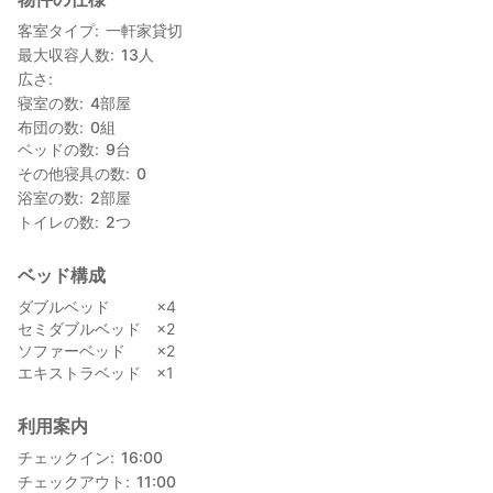
キッチン
トイレ2室
客室タイプ
一軒家貸切
最大収容人数
13
人
【周辺アクセス】
広さ
長堀橋駅まで徒歩2分
寝室の数
4
部屋
心斎橋駅まで徒歩6分
布団の数
0
組
道頓堀（グリコの看板）まで徒歩10分
ベッドの数
9
台
USJまで電車で約40分
その他寝具の数
0
JR京都駅まで電車で約45分（心斎橋駅から）
浴室の数
2
部屋
近鉄奈良駅まで電車で約45分（心斎橋駅から）
トイレの数
2
つ
【当施設は一棟貸切でのご利用となります】
全てのフロアをプライベート空間としてお楽しみいただけます。
ベッド構成
各階の設備は以下の通りです：
ダブルベッド ×4
1階: 玄関
セミダブルベッド ×2
2階: リビング、ダイニング、キッチン
ソファーベッド ×2
3階: リビング(寝室)、寝室（1室）
エキストラベッド ×1
4階: 寝室（2室）
5階: バスルーム（2室、うち1室は露天風呂）、ドレッサー、洗濯
機、乾燥機
利用案内
“注意事項”
チェックイン
16:00
・エレベーターはございませんので、階段でのご移動となります
チェックアウト
11:00
・ご滞在中の食事・清掃サービスはございません（ゴミの回収に