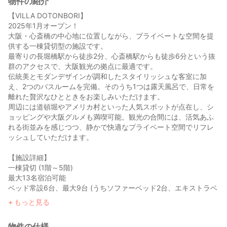
物件の紹介
【VILLA DOTONBORI】
2025年1月オープン！
大阪・心斎橋の中心地に位置しながら、プライベートな空間を提
供する一棟貸切型の施設です。
最寄りの長堀橋駅から徒歩2分、心斎橋駅からも徒歩6分という抜
群のアクセスで、大阪観光の拠点に最適です。
伝統美とモダンデザインが調和したスタイリッシュな客室に加
え、2つのバスルームを完備。そのうち1つは露天風呂で、日常を
離れた贅沢なひとときをお楽しみいただけます。
周辺には道頓堀やアメリカ村といった人気スポットが点在し、シ
ョッピングや大阪グルメも満喫可能。観光の合間には、活気あふ
れる街並みを感じつつ、静かで快適なプライベート空間でリフレ
ッシュしていただけます。
【施設詳細】
一棟貸切 (1階～5階)
最大13名宿泊可能
ベッド常設6台、最大9台 (うちソファーベッド2台、エキストラベ
ッド1台)
もっと見る
バスルーム2室（うち露天風呂1室）
リビングダイニング
物件の仕様