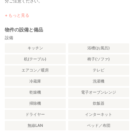
分ご注意ください。
なお、当館はスタッフが常駐しない無人施設でございます。その
ため、事前にお送りする案内を必ずご確認ください。
【入室について】
もっと見る
ご予約いただいた人数以外の方の入室は固くお断りいたします。
【荷物のお預かりについて】
予めご理解いただきますようお願い申し上げます。
誠に恐れ入りますが、当施設ではチェックイン前およびチェック
物件の設備と備品
アウト後のお荷物のお預かりを承っておりません。
【禁煙について】
設備
当施設は電子タバコを含め全館禁煙です。喫煙が発覚した場合、
【駐車場について】
キッチン
浴槽(お風呂)
消臭にかかる全額のクリーニング費用と、その期間中の休業補償
当館には専用駐車場のご用意がございません。
を請求させていただく場合がございますので、ご了承ください。
お車でお越しの際は、近隣のコインパーキングをご利用いただき
机(テーブル)
椅子(ソファ)
ますようお願い申し上げます。
【その他の項目について】
エアコン／暖房
テレビ
お部屋に設置されているハウスルールを熟読し、ご理解いただい
た上でご利用いただきますようお願い申し上げます。
冷蔵庫
洗濯機
乾燥機
電子オーブンレンジ
掃除機
炊飯器
ドライヤー
インターネット
無線LAN
ベッド／布団