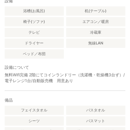
設備
浴槽(お風呂)
机(テーブル)
椅子(ソファ)
エアコン／暖房
テレビ
冷蔵庫
ドライヤー
無線LAN
ベッド／布団
設備について
無料Wifi完備 2階にてコインランドリー（洗濯機・乾燥機3台ず）/
電子レンジ1台/自動販売機 用意あり
備品
フェイスタオル
バスタオル
シーツ
バスマット