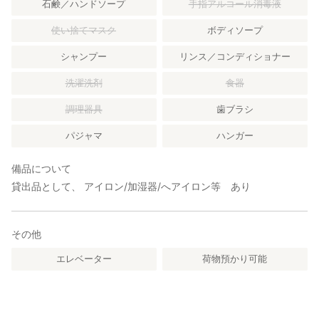
石鹸／ハンドソープ
手指アルコール消毒液
使い捨てマスク
ボディソープ
シャンプー
リンス／コンディショナー
洗濯洗剤
食器
調理器具
歯ブラシ
パジャマ
ハンガー
備品について
貸出品として、 アイロン/加湿器/へアイロン等 あり
その他
エレベーター
荷物預かり可能