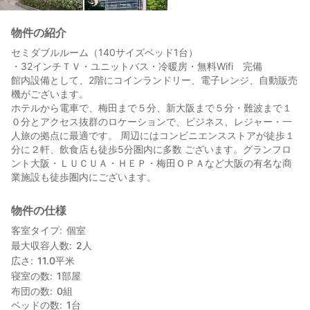
物件の紹介
セミダブルルーム（140サイズベッド1台）
・32インチＴＶ・ユニットバス・冷暖房・無料Wifi 完備
館内設備として、2階にコインランドリー、電子レンジ、自動販売
機がございます。
ホテルから電車で、梅田まで５分、新大阪まで５分・難波まで１
０分とアクセス抜群のロケーションで、ビジネス、レジャー・一
人旅の拠点に最適です。 周辺にはコンビニエンスストアが徒歩１
分に２軒、飲食店も徒歩5分圏内に多数 ございます。グランフロ
ント大阪・ＬＵＣＵＡ・ＨＥＰ・梅田ＯＰＡなど大阪の有名な商
業施設も徒歩圏内にございます。
物件の仕様
客室タイプ
個室
最大収容人数
2
人
広さ
11.0
平米
寝室の数
1
部屋
布団の数
0
組
ベッドの数
1
台