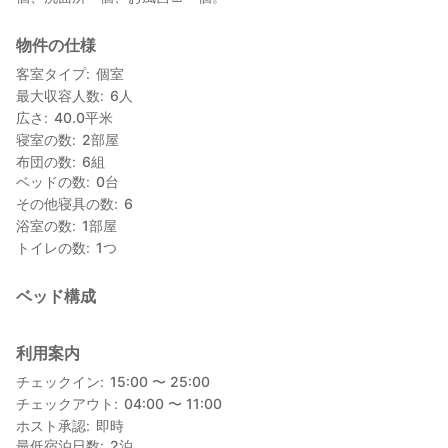
物件の仕様
客室タイプ
個室
最大収容人数
6
人
広さ
40.0
平米
寝室の数
2
部屋
布団の数
6
組
ベッドの数
0
台
その他寝具の数
6
浴室の数
1
部屋
トイレの数
1
つ
ベッド構成
利用案内
チェックイン
15:00 〜 25:00
チェックアウト
04:00 〜 11:00
ホスト承認
即時
最低宿泊日数
2
泊