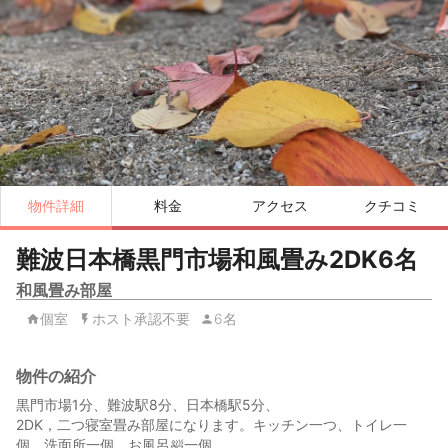
物件詳細
料金
アクセス
クチコミ
難波日本橋黒門市場和風畳み2DK6名
和風畳み部屋
個室
ホスト承認不要
6名
物件の紹介
黒門市場1分、難波駅8分、日本橋駅5分、
2DK，二つ寝室畳み部屋になります。キッチン一つ、トイレ一
個、洗面所一個、お風呂🛀一個。