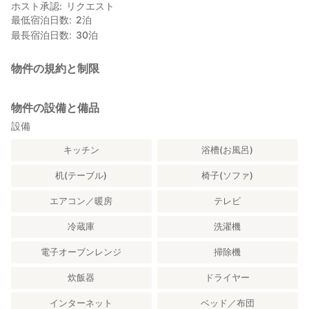
ホスト承認
リクエスト
最低宿泊日数
2
泊
最長宿泊日数
30
泊
物件の規約と制限
物件の設備と備品
設備
キッチン
浴槽(お風呂)
机(テーブル)
椅子(ソファ)
エアコン／暖房
テレビ
冷蔵庫
洗濯機
電子オーブンレンジ
掃除機
炊飯器
ドライヤー
インターネット
ベッド／布団