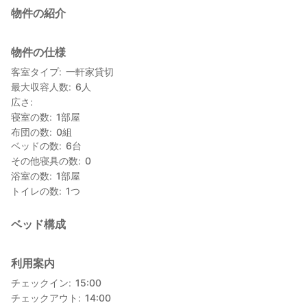
物件の紹介
物件の仕様
客室タイプ
一軒家貸切
最大収容人数
6
人
広さ
寝室の数
1
部屋
布団の数
0
組
ベッドの数
6
台
その他寝具の数
0
浴室の数
1
部屋
トイレの数
1
つ
ベッド構成
利用案内
チェックイン
15:00
チェックアウト
14:00