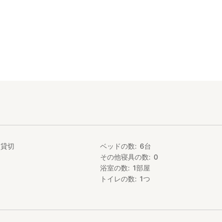
家貸切
ベッドの数
6
台
その他寝具の数
0
浴室の数
1
部屋
トイレの数
1
つ