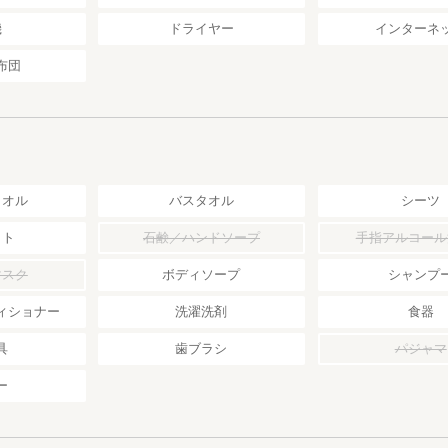
機
ドライヤー
インターネ
布団
タオル
バスタオル
シーツ
ット
石鹸／ハンドソープ
手指アルコール
マスク
ボディソープ
シャンプ
ィショナー
洗濯洗剤
食器
具
歯ブラシ
パジャマ
ー