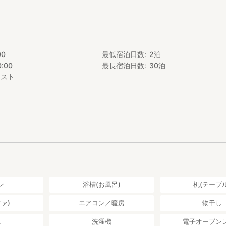
00
最低宿泊日数
2
泊
0:00
最長宿泊日数
30
泊
エスト
ン
浴槽(お風呂)
机(テーブル
ァ)
エアコン／暖房
物干し
庫
洗濯機
電子オーブン