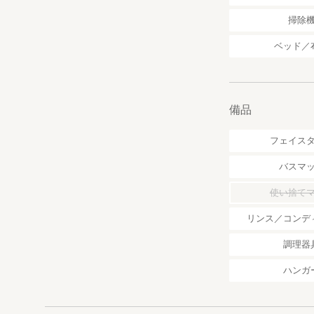
掃除
ベッド／
備品
フェイス
バスマ
使い捨て
リンス／コンデ
調理器
ハンガ