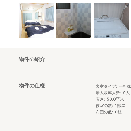
物件の紹介
物件の仕様
客室タイプ
一軒
最大収容人数
9
人
広さ
50.0
平米
寝室の数
1
部屋
布団の数
0
組