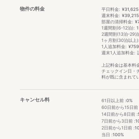
物件の料金
平日料金
¥
31
,
625
週末料金
¥
39
,
21
部屋の清掃料金
¥
1週間割(6-12泊)
2週間割(13泊-29泊
1ヶ月割(30泊以上)
1人追加料金
¥
75
週末1人追加料金
上記料金は基本料
チェックイン日・
料が既に含まれて
キャンセル料
61日以上前 :
0%
60日前から15日前 
14日前から8日前 :
7日前から3日前 :
1
2日前から1日前 :
1
当日 :
100%