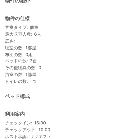
物件の紹介
物件の仕様
客室タイプ
個室
最大収容人数
6
人
広さ
寝室の数
1
部屋
布団の数
0
組
ベッドの数
3
台
その他寝具の数
0
浴室の数
1
部屋
トイレの数
1
つ
ベッド構成
利用案内
チェックイン
16:00
チェックアウト
10:00
ホスト承認
リクエスト