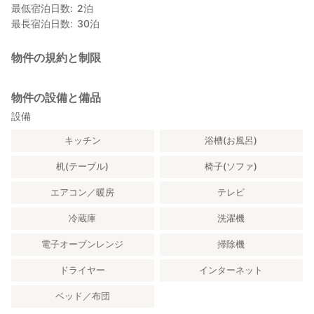
最低宿泊日数
2
泊
最長宿泊日数
30
泊
物件の規約と制限
物件の設備と備品
設備
キッチン
浴槽(お風呂)
机(テーブル)
椅子(ソファ)
エアコン／暖房
テレビ
冷蔵庫
洗濯機
電子オーブンレンジ
掃除機
ドライヤー
インターネット
ベッド／布団