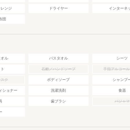
ンレンジ
ドライヤー
インターネ
布団
タオル
バスタオル
シーツ
ット
石鹸／ハンドソープ
手指アルコール
マスク
ボディソープ
シャンプ
ィショナー
洗濯洗剤
食器
具
歯ブラシ
パジャマ
ー