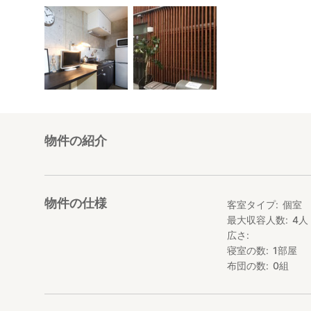
物件の紹介
物件の仕様
客室タイプ
個室
最大収容人数
4
人
広さ
寝室の数
1
部屋
布団の数
0
組