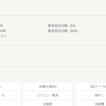
00
最低宿泊日数
2
泊
0:00
最長宿泊日数
30
泊
エスト
ン
浴槽(お風呂)
机(テーブル
ァ)
エアコン／暖房
物干し
ビ
冷蔵庫
洗濯機