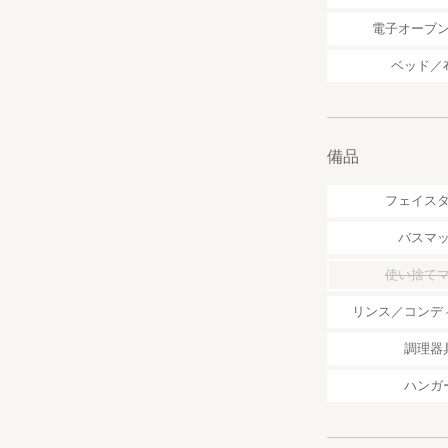
電子オーブ
ベッド／
備品
フェイス
バスマ
使い捨て
リンス／コンデ
調理器
ハンガ