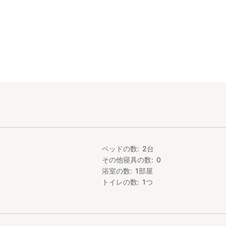
ベッドの数
2
台
その他寝具の数
0
浴室の数
1
部屋
トイレの数
1
つ