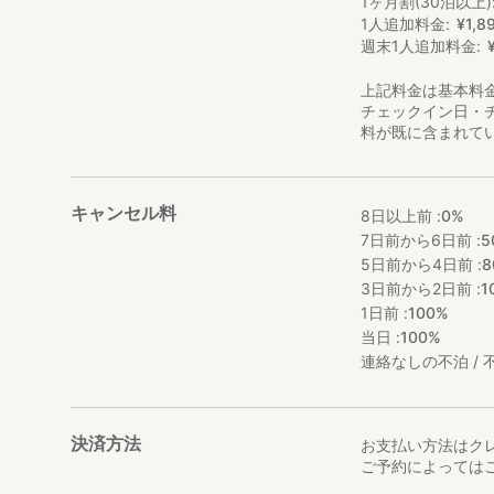
1ヶ月割(30泊以上)
1人追加料金
¥
1
,
8
週末1人追加料金
上記料金は基本料
チェックイン日・
料が既に含まれて
キャンセル料
8日以上前 :
0%
7日前から6日前 :
5
5日前から4日前 :
8
3日前から2日前 :
1
1日前 :
100%
当日 :
100%
連絡なしの不泊 / 不
決済方法
お支払い方法はク
ご予約によっては