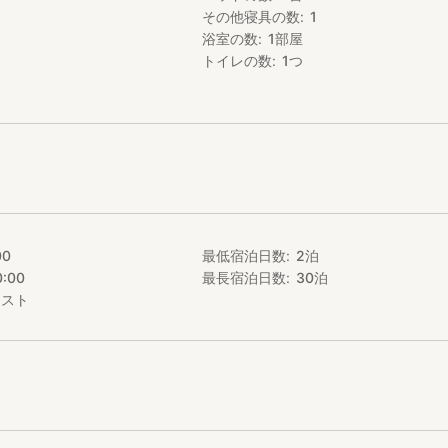
その他寝具の数
1
8分230円乗換：0回
浴室の数
1
部屋
10分230円乗換：1回
6分280円乗換：1回
トイレの数
1
つ
/40分460円乗換：1回
ムタイプですがトイレ、シャワールーム、ミニキッチン付きで完全プラ
泊していただけます。
たテラスもあります。
ニやスーパー、飲食店などもあり
するにも最高の立地です。
00
最低宿泊日数
2
泊
0:00
最長宿泊日数
30
泊
エスト