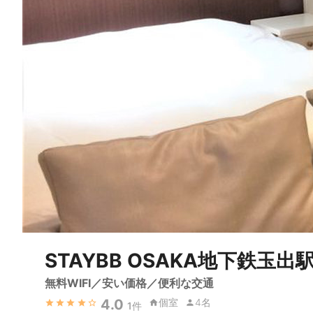
STAYBB OSAKA地下鉄玉
無料WIFI／安い価格／便利な交通
4.0
個室
4名
1
件