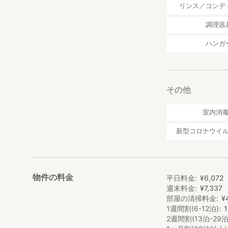
リンス／コンデ
調理器
ハンガ
その他
室内消
新型コロナウイ
物件の料金
平日料金
¥
6
,
072
週末料金
¥
7
,
337
部屋の清掃料金
¥
1週間割(6-12泊)
2週間割(13泊-29泊