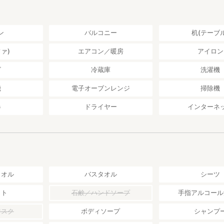
ン
バルコニー
机(テーブル
ァ)
エアコン／暖房
アイロン
ビ
冷蔵庫
洗濯機
機
電子オーブンレンジ
掃除機
器
ドライヤー
インターネ
タオル
バスタオル
シーツ
ット
石鹸／ハンドソープ
手指アルコール
マスク
ボディソープ
シャンプ