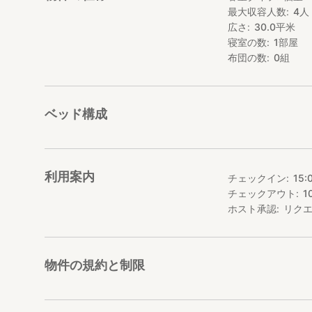
最大収容人数
4
人
玉出→難波/ 4駅/
広さ
30.0
平米
玉出→心斎橋/5駅/
玉出→梅田/ 8駅/1
寝室の数
1
部屋
玉出→USJ/ 13駅
布団の数
0
組
お部屋はワンルー
ムなので快適に宿
屋上には広々とし
駅周辺にはコンビ
ベッド構成
自炊するにも外食
利用案内
チェックイン
15:
チェックアウト
1
ホスト承認
リク
物件の規約と制限