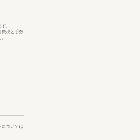
ます。
消費税と手数
ん。
込については