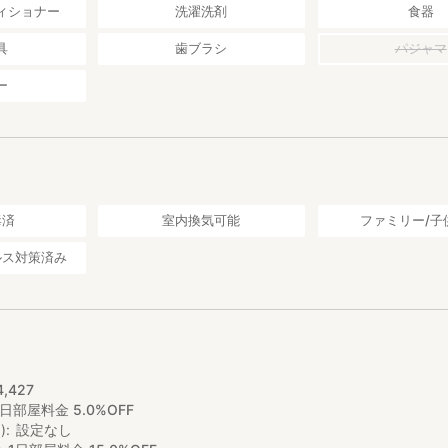
ィショナー
洗濯洗剤
食器
具
歯ブラシ
パジャマ
ー
毒済
室内換気可能
ファミリー/子
ルス対策済み
4
,
427
1日部屋料金 5.0%OFF
)
設定なし