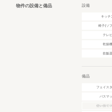
設備
物件の設備と備品
キッチ
椅子(ソフ
テレ
乾燥
炊飯
備品
フェイス
バスマ
使い捨て