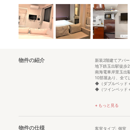
物件の紹介
新装2階建てアパー
地下鉄玉出駅徒歩2分
南海電車岸里玉出
10部屋あり、全て
◆（ダブルベッド
◆（ツインベッド
お部屋はワンルー
もっと見る
ムなので快適に
屋上には広々とし
駅周辺にはコンビ
自炊するにも外食
物件の仕様
客室タイプ
個室
難波迄乗り換えな