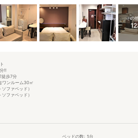
その
1
ト
!!
駅徒歩7分
はワンルーム30㎡
＋ソファベッド）
＋ソファベッド）
ムタイプですがトイレ、シャワールーム、ミニキッチン付きで完全プラ
たテラスもあります。
ニやスーパー、飲食店などもあり
するにも最高の立地です。
ベッドの数
1
台
しで8分、梅田まで16分と交通の便も非常によく大阪観光にすごく便利