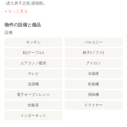
-进入房子之前,请脱鞋｡
-禁带宠物｡
もっと見る
-禁止抽烟｡
-禁止办聚会活动｡
物件の設備と備品
-尊重附近住户晚上九点后禁止大声喧闹或大声播放音乐｡
-请将垃圾依照可燃和不可燃来做分类｡
設備
-请勿在室内使用或携带非法药物｡
キッチン
バルコニー
-请勿在厕所马筒里丢卫生纸以外的东西｡
-为安全起见,外出时请关闭窗户并锁上门｡
机(テーブル)
椅子(ソファ)
-我们不对任何人身伤害或您的个人财产损失负责｡
-如果房间内的物品损坏或严重弄脏,我们可能会要求赔偿｡
エアコン／暖房
アイロン
CHECK-IN: any time after 3pm.
テレビ
冷蔵庫
CHECK-OUT: any time up to 10am.
-No pets.
洗濯機
乾燥機
-No smoking.
-No party or events.
電子オーブンレンジ
掃除機
-Please take off your shoes before entering the house.
-Please do not use or bring illegal drugs in the house.
炊飯器
ドライヤー
-Please refrain from parties or playing music at loud volumes.
インターネット
-We may demand compensation in the case that items in
theroom are damaged or severely dirtied.