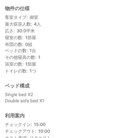
ただけます。
物件の仕様
屋上には広々としたテラスもあります。
駅周辺にはコンビニやスーパー、飲食店などもあり
客室タイプ
個室
自炊するにも外食するにも最高の立地です。
最大収容人数
4
人
広さ
30.0
平米
公式サイト
寝室の数
1
部屋
https://stay-bb.com/
布団の数
0
組
ベッドの数
1
台
その他寝具の数
1
浴室の数
1
部屋
トイレの数
1
つ
ベッド構成
Single bed X2
Double sofa bed X1
利用案内
チェックイン
15:00
チェックアウト
10:00
ホスト承認
リクエスト