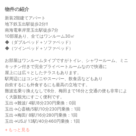
物件の紹介
新装2階建てアパート
地下鉄玉出駅徒歩2分!!
南海電車岸里玉出駅徒歩7分
10部屋あり、全てはワンルーム30㎡
◆（ダブルベッド＋ソファベッド）
◆（ツインベッド＋ソファベッド）
お部屋はワンルームタイプですがトイレ、シャワールーム、ミニ
キッチン付きで完全プライベートルームなので快適に
屋上には広々としたテラスもあります。
駅周辺にはコンビニやスーパー、飲食店などもあり
自炊するにも外食するにも最高の立地です。
難波迄乗り換えなしで8分、梅田まで16分と交通の便も非常によ
く大阪観光にすごく便利です。
玉出→難波/ 4駅/8分230円乗換：0回
玉出→心斎橋/5駅/10分230円乗換：1回
玉出→梅田/ 8駅/16分280円乗換：1回
玉出→USJ/ 13駅/40分460円乗換：1回
お部屋はワンルームタイプですがトイレ、シャワールーム、ミニ
もっと見る
キッチン付きで完全プライベートルームなので快適に宿泊してい