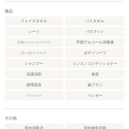
-For your safety, Please close the windows and lock the door
when you going out.
備品
-We cannot be responsible or liable for any personal injuries or
the loss of your personal belongings.
フェイスタオル
バスタオル
シーツ
バスマット
石鹸／ハンドソープ
手指アルコール消毒液
使い捨てマスク
ボディソープ
シャンプー
リンス／コンディショナー
洗濯洗剤
食器
調理器具
歯ブラシ
パジャマ
ハンガー
その他
室内消毒済
室内換気可能