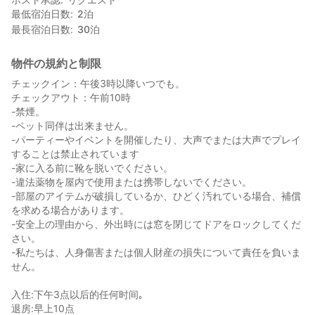
最低宿泊日数
2
泊
最長宿泊日数
30
泊
物件の規約と制限
チェックイン：午後3時以降いつでも。
チェックアウト：午前10時
-禁煙。
-ペット同伴は出来ません。
-パーティーやイベントを開催したり、大声でまたは大声でプレイ
することは禁止されています
-家に入る前に靴を脱いでください。
-違法薬物を屋内で使用または携帯しないでください。
-部屋のアイテムが破損しているか、ひどく汚れている場合、補償
を求める場合があります。
-安全上の理由から、外出時には窓を閉じてドアをロックしてくだ
さい。
-私たちは、人身傷害または個人財産の損失について責任を負いま
せん。
入住:下午3点以后的任何时间｡
退房:早上10点