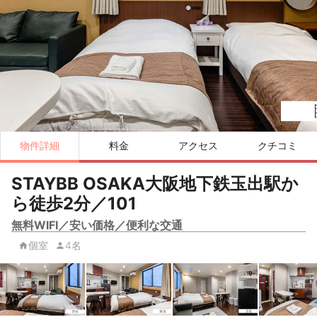
物件詳細
料金
アクセス
クチコミ
STAYBB OSAKA大阪地下鉄玉出駅か
ら徒歩2分／101
無料WIFI／安い価格／便利な交通
個室
4名