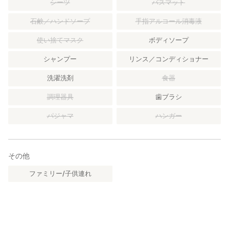
シーツ
バスマット
石鹸／ハンドソープ
手指アルコール消毒液
使い捨てマスク
ボディソープ
シャンプー
リンス／コンディショナー
洗濯洗剤
食器
調理器具
歯ブラシ
パジャマ
ハンガー
その他
ファミリー/子供連れ