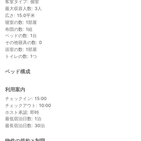
客室タイプ
個室
最大収容人数
3
人
広さ
15.0
平米
寝室の数
1
部屋
布団の数
1
組
ベッドの数
1
台
その他寝具の数
0
浴室の数
1
部屋
トイレの数
1
つ
ベッド構成
利用案内
チェックイン
15:00
チェックアウト
10:00
ホスト承認
即時
最低宿泊日数
1
泊
最長宿泊日数
30
泊
物件の規約と制限