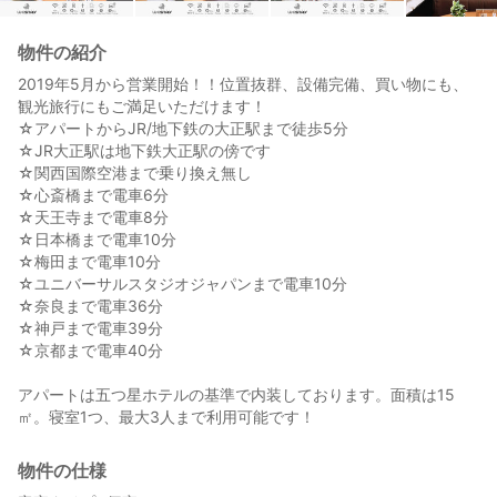
物件の紹介
2019年5月から営業開始！！位置抜群、設備完備、買い物にも、
観光旅行にもご満足いただけます！
☆アパートからJR/地下鉄の大正駅まで徒歩5分
☆JR大正駅は地下鉄大正駅の傍です
☆関西国際空港まで乗り換え無し
☆心斎橋まで電車6分
☆天王寺まで電車8分
☆日本橋まで電車10分
☆梅田まで電車10分
☆ユニバーサルスタジオジャパンまで電車10分
☆奈良まで電車36分
☆神戸まで電車39分
☆京都まで電車40分
アパートは五つ星ホテルの基準で内装しております。面積は15
㎡。寝室1つ、最大3人まで利用可能です！
物件の仕様