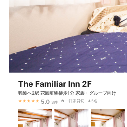
The Familiar Inn 2F
難波へ2駅 花園町駅徒歩1分 家族・グループ向け
5.0
一軒家貸切
5名
3
件