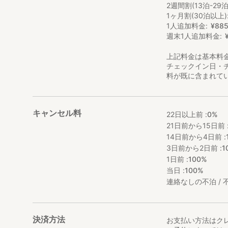
2週間割(13泊-29泊
1ヶ月割(30泊以上)
1人追加料金
¥
88
週末1人追加料金
上記料金は基本料
チェックイン日・
料が既に含まれて
キャンセル料
22日以上前 :
0%
21日前から15日前 
14日前から4日前 :
3日前から2日前 :
1
1日前 :
100%
当日 :
100%
連絡なしの不泊 / 不
決済方法
お支払い方法はク