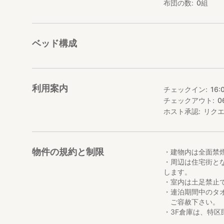
布団の数
0
組
また、1Fは、バ
風呂は、独立に、外
ー施設が備わって
は違い、まるで自
ベッド構成
す。
もちろん、1Fのみ
利用案内
チェックイン
16:
＜「The Familia
チェックアウト
0
関空より約１時間
○南海難波駅近く
ホスト承認
リク
ぎ、「花園町駅」
1.「難波駅」
物件の規約と制限
「難波駅」で地下
・建物内は全面禁
で降りてください
・周辺は住宅街と
します。
2.「大国町駅」
・室内は土足禁止
「大国町駅」同駅
・連泊期間中のタ
「花園町」で降り
ご容赦下さい。
・3F倉庫は、特
3.「花園町駅」
・ペットの同伴で