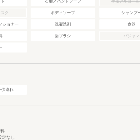
ット
石鹸／ハンドソープ
手指アルコール
マスク
ボディソープ
シャンプ
ィショナー
洗濯洗剤
食器
具
歯ブラシ
パジャマ
ー
子供連れ
0
0
無料
設定なし