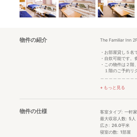
物件の紹介
The Familiar Inn 2
・お部屋貸し５名
・自炊可能です。
・この物件は２階
１階のご予約リク
＿＿＿＿＿＿＿＿
「The Famili
もっと見る
「The Famili
す。
物件の仕様
客室タイプ
一軒
1F、2F、両方の
最大収容人数
5
人
なすべてのものを
広さ
26.0
平米
また、１軒家家屋
ループのプライバ
寝室の数
1
部屋