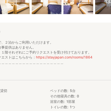
1
F
で、２泊からご利用いただけます。
食事提供はありません。
、１階それぞれにご予約リクエストを受け付けております。
エストはこちらから：
https://stayjapan.com/rooms/1864
＿＿＿＿＿＿＿＿＿＿＿＿＿＿＿＿＿＿＿
ar Inn ― Close to Namba」の紹介ページをご覧いただき誠にありがとう
ar Inn ― Close to Namba」は2泊からの滞在を快適にお過ごしいただく
家貸切
ベッドの数
5
台
階のお部屋に、トイレ、入浴施設、キッチン、調理器具、無料wi-fiなど
その他寝具の数
0
ご用意しています。
浴室の数
1
部屋
で、１，２階別の入り口を備えている特質を活かし、２家族、２グルー
シーを守れる宿泊が可能になっています。
トイレの数
1
つ