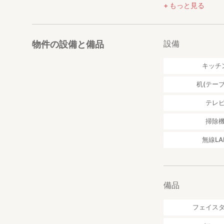
もっと見る
3B番出口から徒歩
南へ2つ目の角にて
ります。
設備
物件の設備と備品
＜「The Familia
キッチ
○難波：約15分（
１駅大国町で御堂
机(テーブ
○天王寺：約20分
１駅大国町で御堂
テレ
○天王寺から奈良へ
○大阪駅・梅田：約
掃除
から１駅大国町で
○梅田から京都へ：
無線LA
※また、1階のご
https://stayjapa
※対応言語は「日
備品
フェイス