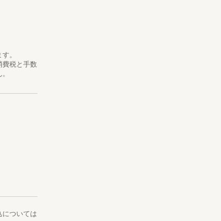
ます。
消費税と手数
ん。
込については