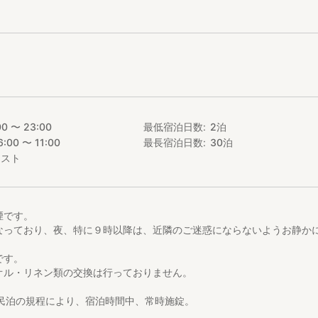
リアフリー設計にて、車いす対応のトイレと普通のトイレと、2つのトイ
側160cm内側130cmの大型浴槽になっており、2Fは、普通トイレと
いるため、「必要性」と「好み」に合わせた宿泊が可能で、ホテルやゲ
宅にいるかのように、安心しながら、のびのびと暮らすようにお過ごし
、2Fのみのご利用が可能ですので、最適のご利用方法をお選び下さい。
00 〜 23:00
最低宿泊日数
2
泊
r Inn ― Close to Namba」までのアクセス＞
6:00 〜 11:00
最長宿泊日数
30
泊
。
の「信の旅」にて鍵を受け取り、難波駅から御堂筋線１駅、四ツ橋線１
エスト
より徒歩1分半。
鉄御堂筋線１番線の「天王寺」か「中百舌鳥」方面の電車に乗り、１駅
煙です。
。
なっており、夜、特に９時以降は、近隣のご迷惑にならないようお静か
です。
で地下鉄「四ツ橋線」に乗換え、２番線の「住之江公園」方面の電車に
オル・リネン類の交換は行っておりません。
てください。
区民泊の規程により、宿泊時間中、常時施錠。
の宿泊はお断りしております。