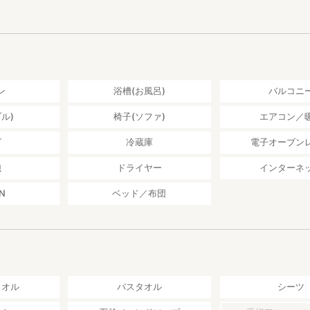
1分です。
「Cafe MOKU」というカフェがあり、左に曲がって約30メートル進
r Inn ― Close to Namba」から各地へのアクセス＞
ン
浴槽(お風呂)
バルコニ
地下鉄四つ橋線花園町駅(宿より徒歩１分)から
筋線に乗換え、１駅)
ル)
椅子(ソファ)
エアコン／
（地下鉄四つ橋線花園町駅(宿より徒歩１分)から
筋線に乗換え、２駅)
ビ
冷蔵庫
電子オーブン
：ＪＲ大和路快速・奈良行 6駅33分
25分 （地下鉄四つ橋線花園町駅(宿より徒歩１分)
機
ドライヤー
インターネ
御堂筋線に乗換)
阪急京都本線特急・河原町行 8駅43分
N
ベッド／布団
紹介・予約はこちらでも可能です↓
n.com/rooms/1864
本語・英語」で現地スタッフも対応致します。
タオル
バスタオル
シーツ