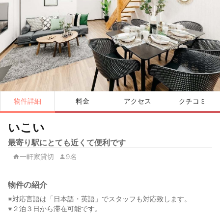
物件詳細
料金
アクセス
クチコミ
いこい
最寄り駅にとても近くて便利です
一軒家貸切
9名
物件の紹介
※対応言語は「日本語・英語」でスタッフも対応致します。
※２泊３日から滞在可能です。