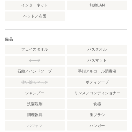
インターネット
無線LAN
ベッド／布団
備品
フェイスタオル
バスタオル
シーツ
バスマット
石鹸／ハンドソープ
手指アルコール消毒液
使い捨てマスク
ボディソープ
シャンプー
リンス／コンディショナー
洗濯洗剤
食器
調理器具
歯ブラシ
パジャマ
ハンガー