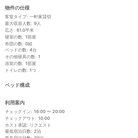
物件の仕様
客室タイプ
一軒家貸切
最大収容人数
9
人
広さ
61.0
平米
寝室の数
1
部屋
布団の数
0
組
ベッドの数
4
台
その他寝具の数
1
浴室の数
1
部屋
トイレの数
1
つ
ベッド構成
利用案内
チェックイン
16:00 〜 20:00
チェックアウト
10:00
ホスト承認
リクエスト
最低宿泊日数
2
泊
最長宿泊日数
30
泊