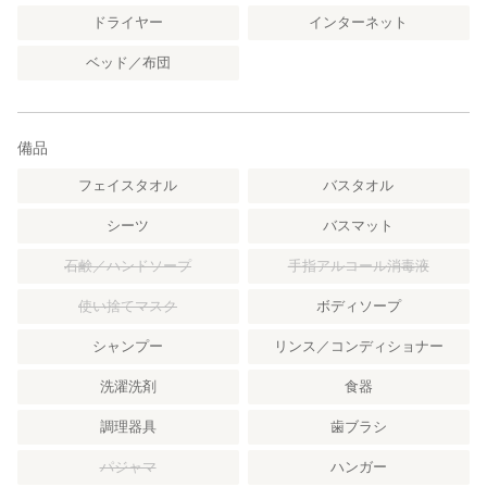
ドライヤー
インターネット
ベッド／布団
備品
フェイスタオル
バスタオル
シーツ
バスマット
石鹸／ハンドソープ
手指アルコール消毒液
使い捨てマスク
ボディソープ
シャンプー
リンス／コンディショナー
洗濯洗剤
食器
調理器具
歯ブラシ
パジャマ
ハンガー