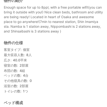
物件の紹介
Enough space for up to 8ppl, with a free portable wifi!(you can
bring it outside with you!) Nice clean beds, bathroom and utility
are being ready! Located in heart of Osaka and awesome
place to go anywhere!(7min to nearest station, Shin Imamiya
sta. Namba is 1 station away, Nippombashi is 2 stations away,
and Shinsaibashi is 3 stations away )
物件の仕様
客室タイプ
個室
最大収容人数
8
人
広さ
40.0
平米
寝室の数
2
部屋
布団の数
4
組
ベッドの数
4
台
その他寝具の数
0
浴室の数
2
部屋
トイレの数
1
つ
ベッド構成