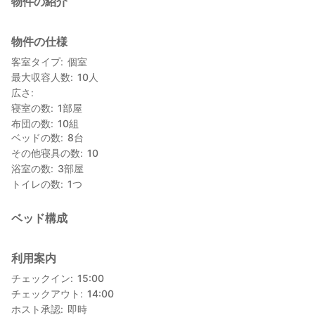
物件の紹介
物件の仕様
客室タイプ
個室
最大収容人数
10
人
広さ
寝室の数
1
部屋
布団の数
10
組
ベッドの数
8
台
その他寝具の数
10
浴室の数
3
部屋
トイレの数
1
つ
ベッド構成
利用案内
チェックイン
15:00
チェックアウト
14:00
ホスト承認
即時