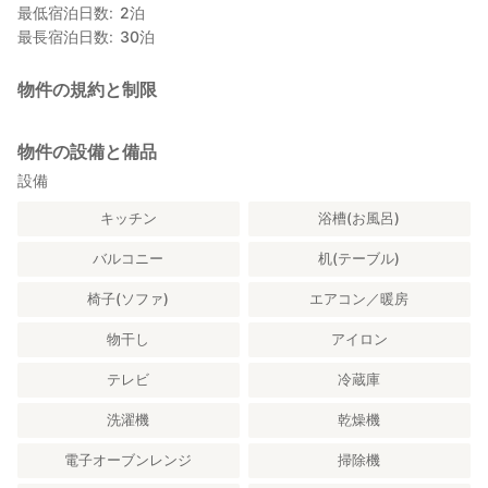
最低宿泊日数
2
泊
最長宿泊日数
30
泊
物件の規約と制限
物件の設備と備品
設備
キッチン
浴槽(お風呂)
バルコニー
机(テーブル)
椅子(ソファ)
エアコン／暖房
物干し
アイロン
テレビ
冷蔵庫
洗濯機
乾燥機
電子オーブンレンジ
掃除機