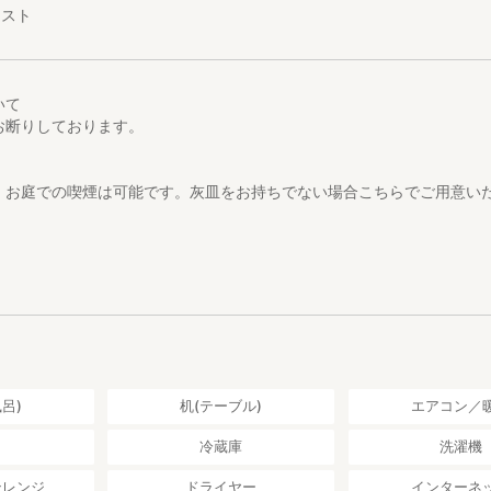
エスト
ずご確認ください（重要）
共交通機関（バス・タクシー）はございません。必ずご自身のお車やレン
いて
こちらが便利です↓
お断りしております。
ら車で約 120 分
ら車で約50分
 から車で約25 分
、お庭での喫煙は可能です。灰皿をお持ちでない場合こちらでご用意い
。
よる制限： 急なハシゴでの昇降が必要な構造のため、12歳以下（小学生
断りしております。足元に不安がある方にも適しておりません。
ウト、または好きな時にチェックアウトは可能ですか？
 軽調理のみ（レンジ、ケトル、トースター、シンクのみ）となります。
離れている場合がございますので事前にお声がけください。
お車での外食や買い出しをお勧めします。
ウォシュレットはございません。
について
り： 隣の民家と接しているため、隣接する敷地への立ち入りは固くお断
前に伺っております。基本的に店主１人で営んでおりますので、チェッ
ご連絡をいただけると助かります。
呂)
机(テーブル)
エアコン／
し
冷蔵庫
洗濯機
ンレンジ
ドライヤー
インターネ