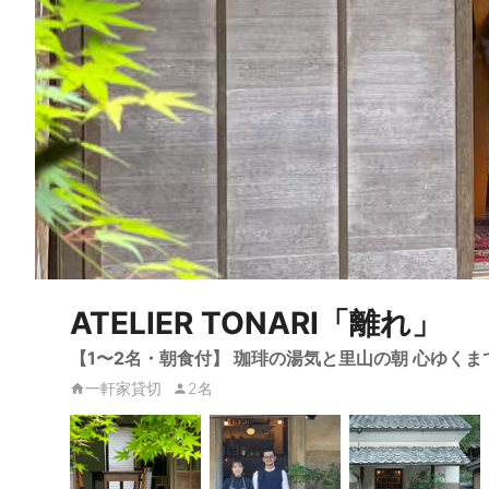
ATELIER TONARI「離れ」
【1〜2名・朝食付】 珈琲の湯気と里山の朝 心ゆく
一軒家貸切
2名