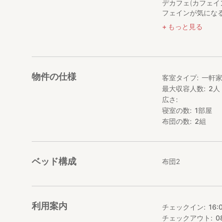
デカフェ(カフェイ
フェインが気になる
・無料貸し出し自
もっと見る
ざいません）
・決済もスムーズ
【特別な体験：薪
物件の仕様
客室タイプ
一軒
当宿の自慢は、薪
薪焚きならではの
最大収容人数
2
人
広さ
・お申し込み方法
寝室の数
1
部屋
い。こちらでお沸
布団の数
2
組
・シャワー： 五
【ランドリー・清
専用の洗濯機を完
ベッド構成
布団2
い。
・お洗濯： 洗濯
ください）。
利用案内
・シーツ交換： 3
チェックイン
16:
・お部屋清掃： 
チェックアウト
0