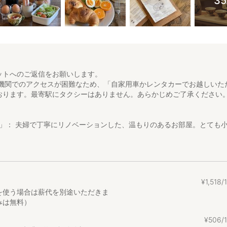
3
ットへのご返信をお願いします。
通機関でのアクセスが困難なため、「自家用車かレンタカーでお越しいた
おります。最寄駅にタクシーはありません。あらかじめご了承ください
】
れ」： 夫婦で丁寧にリノベーションした、温もりのあるお部屋。とても
が別室なので個人の時間をお好きなように過ごせます。
棟ありますが、独立した建物なのでプライバシーも守られリラックスし
朝食： 朝の静寂の中で、自家焙煎珈琲の香りを。お部屋に自家焙煎珈琲
¥
1
,
518
サラダをご用意しています。お好きな時間にセルフ調理でどうぞ。
を使う場合は薪代を別途いただきま
みは無料）
販売： 地酒の飲み比べや自家製シロップを楽しめます。お好きなドリン
参いただいたお気に入りのおつまみと一緒にゆっくり味わうのが当宿お
¥
506
かな夜を、自由なスタイルでお楽しみください。