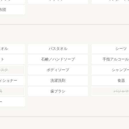
布団
タオル
バスタオル
シーツ
ット
石鹸／ハンドソープ
手指アルコール
マスク
ボディソープ
シャンプ
ィショナー
洗濯洗剤
食器
具
歯ブラシ
パジャマ
ー