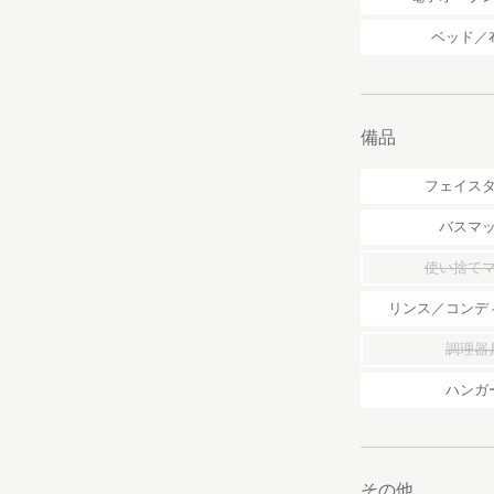
ベッド／
備品
フェイス
バスマ
使い捨て
リンス／コンデ
調理器
ハンガ
その他