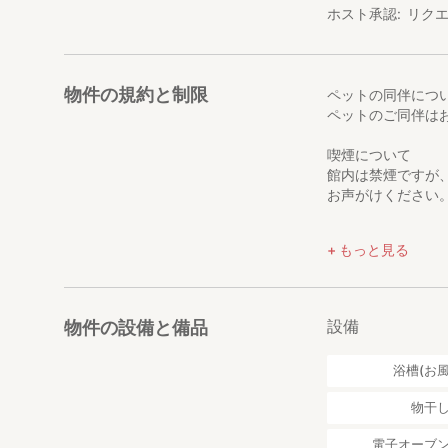
ホスト承認
リク
⚠️ ご予約前に必
・アクセス： 公
越しください。
物件の規約と制限
ペットの同伴につ
レンタカーの場合
ペットのご同伴は
◾️関西国際空港 か
◾️JR新大阪駅か
喫煙について
◾️嵯峨野線 亀岡駅
館内は禁煙ですが
お声がけください
・構造上の理由に
子様のご宿泊はお
早朝のチェックア
・キッチン設備：
もっと見る
可能です。宿から
理はできません。
・水回り設備： 
チェックイン時間
・隣地への立ち入
到着予定時間を事
設備
物件の設備と備品
す。
変更する場合には
浴槽(お風
物干
電子オーブ