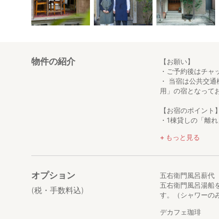
物件の紹介
【お願い】
・ご予約後はチャ
・ 当宿は公共交
用」の宿となって
【お宿のポイント
・1棟貸しの「離
すが、寝室と居間
もっと見る
敷地内にはもう一
ただけます。
・珈琲香るセルフ
オプション
五右衛門風呂薪代
ン、ウインナー、
五右衛門風呂湯船
(税・手数料込)
す。（シャワーの
・受付でドリンク
に持ち帰り、ご持
デカフェ珈琲
し方。里山の穏や