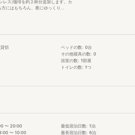
ンレス)珈琲を約２杯分追加します。カ
方にはもちろん、夜にゆっくり...
転車： 風を感じながら能勢の棚田や風景を巡るのに最適です。（電動ア
： クレジットカードや各種QR決済に対応しております。
で沸かす五右衛門風呂】
家貸切
ベッドの数
0
台
でじっくりと沸かす「五右衛門風呂」です。
やわらかなお湯に浸かり、体の芯から温まる体験を。
その他寝具の数
0
浴室の数
1
部屋
： 予約フォームのオプションで追加いただくか、当日17時までにお申し
トイレの数
1
つ
かしいたします。（ご自身で沸かしてみたい方はご相談ください。）
右衛門風呂の予約なしの場合は、シャワーのみのご利用が可能です。
掃について】
備しており、タオルは毎日交換いたします。数日間の滞在拠点としても
機をご利用いただけます（乾燥機はございませんので、備え付けの物干し
日に1回
00 〜 20:00
最低宿泊日数
1
泊
チェックイン時に必要か確認させていただきます。
8:00 〜 10:00
最長宿泊日数
6
泊