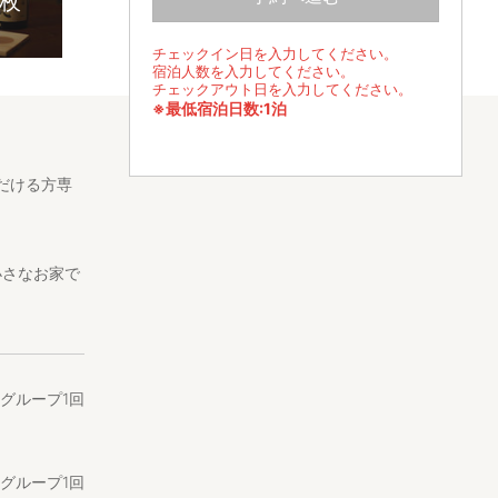
5枚
チェックイン日を入力してください。
宿泊人数を入力してください。
チェックアウト日を入力してください。
※最低宿泊日数:1泊
だける方専
。
小さなお家で
て過ごしてい
、地卵、パ
/1グループ1回
クをお部屋
すすめの過ご
/1グループ1回