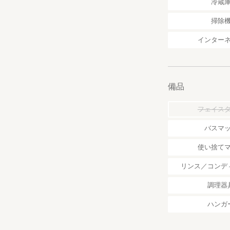
冷蔵
掃除
インター
備品
フェイス
バスマ
使い捨て
リンス／コンデ
調理器
ハンガ