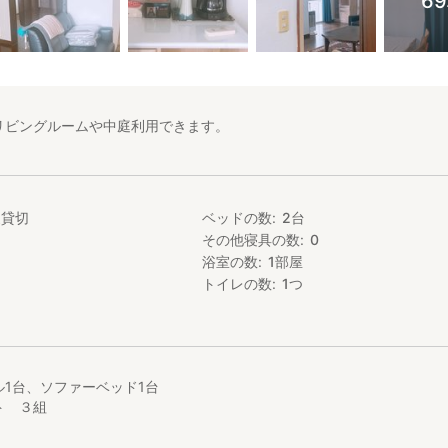
6
リビングルームや中庭利用できます。
家貸切
ベッドの数
2
台
その他寝具の数
0
浴室の数
1
部屋
トイレの数
1
つ
1台、ソファーベッド1台
ト ３組