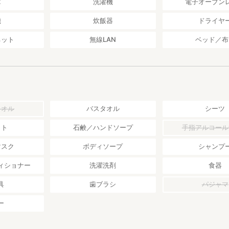
庫
洗濯機
電子オーブン
機
炊飯器
ドライヤ
ネット
無線LAN
ベッド／布
タオル
バスタオル
シーツ
ット
石鹸／ハンドソープ
手指アルコール
マスク
ボディソープ
シャンプ
ィショナー
洗濯洗剤
食器
具
歯ブラシ
パジャマ
ー