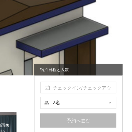
宿泊日程と人数
チェックイン/チェックアウ
ト
予約へ進む
他画像