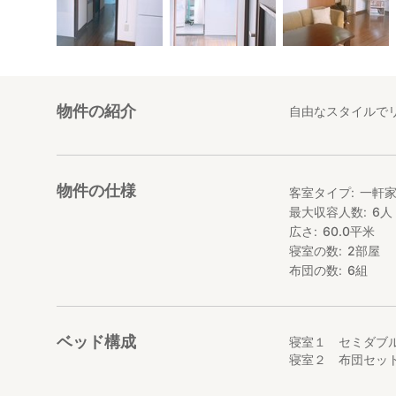
物件の紹介
自由なスタイルで
物件の仕様
客室タイプ
一軒
最大収容人数
6
人
広さ
60.0
平米
寝室の数
2
部屋
布団の数
6
組
ベッド構成
寝室１ セミダブル
寝室２ 布団セッ