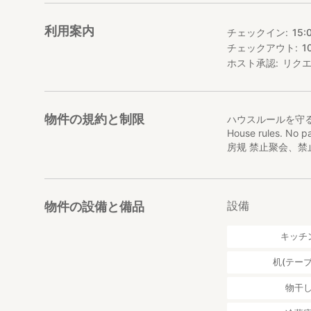
利用案内
チェックイン
15:
チェックアウト
1
ホスト承認
リク
物件の規約と制限
ハウスルールを守
House rules. No p
房规 禁止聚会、
設備
物件の設備と備品
キッチ
机(テーブ
物干