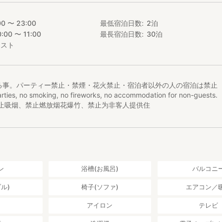
00 〜 23:00
最低宿泊日数
2
泊
0:00 〜 11:00
最長宿泊日数
30
泊
エスト
る事。パーティー禁止・禁煙・花火禁止・宿泊者以外の人の宿泊は禁止
arties, no smoking, no fireworks, no accommodation for non-guests.
禁止吸烟、禁止燃放烟花爆竹、禁止为非客人提供住
ン
浴槽(お風呂)
バルコニ
ル)
椅子(ソファ)
エアコン／
し
アイロン
テレビ