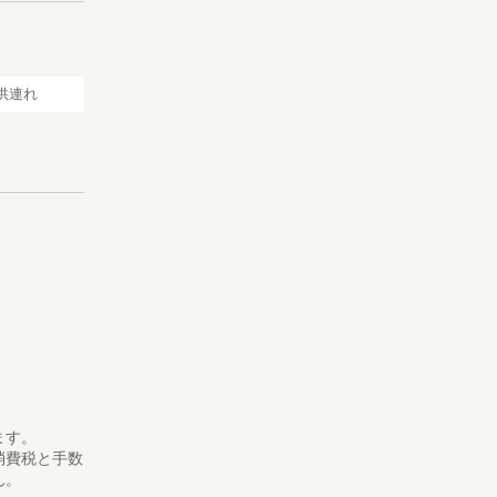
供連れ
ます。
消費税と手数
ん。