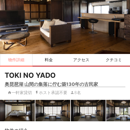
物件詳細
料金
アクセス
クチコミ
TOKI NO YADO
奥琵琶湖 山間の集落に佇む築130年の古民家
一軒家貸切
ホスト承認不要
8名