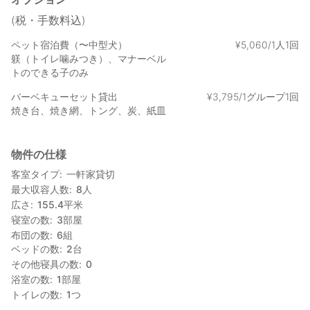
貴方だけの特別なひとときをお過ごしいただけるよう、28時間滞
在をメインプランとしています。
(税・手数料込)
ペット宿泊費（〜中型犬）
¥
5
,
060/1人1回
躾（トイレ噛みつき）、マナーベル
トのできる子のみ
バーベキューセット貸出
¥
3
,
795/1グループ1回
焼き台、焼き網、トング、炭、紙皿
物件の仕様
客室タイプ
一軒家貸切
最大収容人数
8
人
広さ
155.4
平米
寝室の数
3
部屋
布団の数
6
組
ベッドの数
2
台
その他寝具の数
0
浴室の数
1
部屋
トイレの数
1
つ