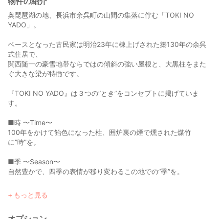
物件の紹介
奥琵琶湖の地、長浜市余呉町の山間の集落に佇む「TOKI NO
YADO」。
ベースとなった古民家は明治23年に棟上げされた築130年の余呉
式住居で、
関西随一の豪雪地帯ならではの傾斜の強い屋根と、大黒柱をまた
ぐ大きな梁が特徴です。
『TOKI NO YADO』は３つの”とき”をコンセプトに掲げていま
す。
■時 〜Time〜
100年をかけて飴色になった柱、囲炉裏の煙で燻された煤竹
に”時”を。
■季 〜Season〜
自然豊かで、四季の表情が移り変わるこの地での”季”を。
■刻 〜Moment〜
もっと見る
喧騒を離れて、何もないこの場所で思い思いの”刻”を。
オプション