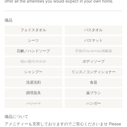
offer all the amenities you would expect in your own home.
備品
フェイスタオル
バスタオル
シーツ
バスマット
石鹸／ハンドソープ
手指アルコール消毒液
使い捨てマスク
ボディソープ
シャンプー
リンス／コンディショナー
洗濯洗剤
食器
調理器具
歯ブラシ
パジャマ
ハンガー
備品について
アメニティーも充実しておりますのでご安心くださいませ Please