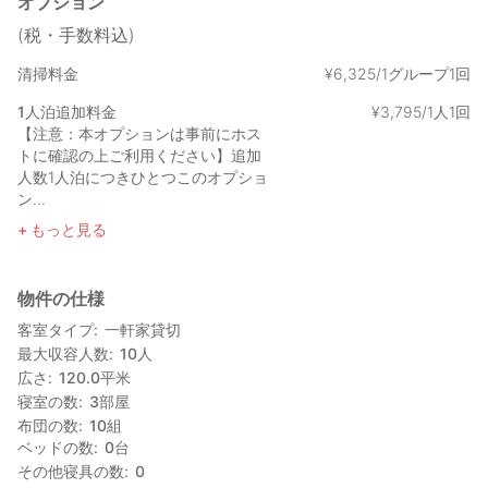
オプション
(税・手数料込)
清掃料金
¥
6
,
325/1グループ1回
1人泊追加料金
¥
3
,
795/1人1回
【注意：本オプションは事前にホス
トに確認の上ご利用ください】追加
人数1人泊につきひとつこのオプショ
ン...
もっと見る
物件の仕様
客室タイプ
一軒家貸切
最大収容人数
10
人
広さ
120.0
平米
寝室の数
3
部屋
布団の数
10
組
ベッドの数
0
台
その他寝具の数
0