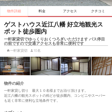
物件詳細
料金
アクセス
クチコミ
ゲストハウス近江八幡 好立地観光ス
ポット徒歩圏内
一軒家貸切でゆっくりおくつろぎいただけます バス停目
の前ですので交通アクセスも非常に便利です
一軒家貸切
10名
物件の紹介
一軒家貸し切り 最大１０名様までお泊り頂けます。
近江八幡の観光スポットの殆どが徒歩圏内、コンビニやスーパー
も近く非常に便利な立地条件です。