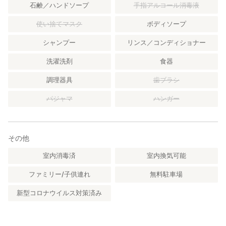
石鹸／ハンドソープ
手指アルコール消毒液
使い捨てマスク
ボディソープ
シャンプー
リンス／コンディショナー
洗濯洗剤
食器
調理器具
歯ブラシ
パジャマ
ハンガー
その他
室内消毒済
室内換気可能
ファミリー/子供連れ
無料駐車場
新型コロナウイルス対策済み