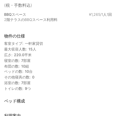
(税・手数料込)
BBQスペース
¥
1
,
265/1人1回
2階テラスのBBQスペース利用料
物件の仕様
客室タイプ
一軒家貸切
最大収容人数
15
人
広さ
220.0
平米
寝室の数
7
部屋
布団の数
10
組
ベッドの数
10
台
その他寝具の数
0
浴室の数
7
部屋
トイレの数
9
つ
ベッド構成
利用案内