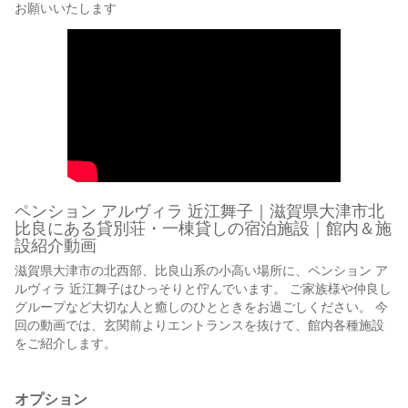
お願いいたします
ペンション アルヴィラ 近江舞子｜滋賀県大津市北
比良にある貸別荘・一棟貸しの宿泊施設｜館内＆施
設紹介動画
滋賀県大津市の北西部、比良山系の小高い場所に、ペンション ア
ルヴィラ 近江舞子はひっそりと佇んでいます。 ご家族様や仲良し
グループなど大切な人と癒しのひとときをお過ごしください。 今
回の動画では、玄関前よりエントランスを抜けて、館内各種施設
をご紹介します。
オプション