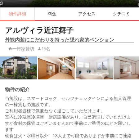
物件詳細
料金
アクセス
クチコミ
アルヴィラ近江舞子
外観内装にこだわりを持った隠れ家的ペンション
一軒家貸切
15名
物件の紹介
当施設は、スマートロック、セルフチェックインによる無人管理
の一棟貸しの施設です。
ご利用者皆様で気兼ねなく過ごしていただけます。
室内に冷蔵庫冷凍庫 厨房設備があり、自己調理していただけま
すが食材の保管はございませんので事前にご準備のほどお願いし
ます
朝食は火・水曜日以外 13人まで可能でありますが事前にご連絡