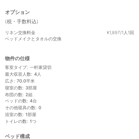
オプション
(税・手数料込)
リネン交換料金
¥
1
,
897/1人1回
ベッドメイクとタオルの交換
物件の仕様
客室タイプ
一軒家貸切
最大収容人数
4
人
広さ
70.0
平米
寝室の数
3
部屋
布団の数
2
組
ベッドの数
4
台
その他寝具の数
0
浴室の数
1
部屋
トイレの数
1
つ
ベッド構成