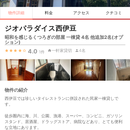
物件詳細
料金
アクセス
クチコミ
ジオパラダイス西伊豆
昭和を感じるくつろぎの部屋 一棟貸 4名 他追加2名(オプ
ション)
4.0
一軒家貸切
4名
1
件
物件の紹介
西伊豆では珍しいタイレストランに併設された民家一棟貸しで
す。
徒歩圏内に海、川、公園、漁港、スーパー、コンビニ、ガソリン
スタンド、居酒屋、ドラッグストア、病院などあり、とても便利
な立地にあります。