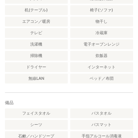
楽しみいただけます。
机(テーブル)
椅子(ソファ)
■ キャンピングカーも停まれる、広々駐車場
施設近くにはゆとりのある駐車スペースがあり、
エアコン／暖房
物干し
普通車はもちろん、釣りやアウトドア装備の車や、
テレビ
冷蔵庫
キャンピングカーでの駐車も可能です。
普通車で２台まで駐車できます。
洗濯機
電子オーブンレンジ
■ スタッフ常駐で安心
掃除機
炊飯器
施設内にはスタッフが常駐しています（季節により近隣に常
駐）。
ドライヤー
インターネット
施設の使い方のご案内や、周辺のおすすめスポット・地元のお店
のご紹介など、滞在をより楽しんでいただけるようお手伝いしま
無線LAN
ベッド／布団
す。
プライベートな時間を大切にしながら、必要なときにはサポート
できる体制を整えています。
備品
━━━━━━━━━━━━━━━━━━━━
フェイスタオル
バスタオル
※注意事項※
━━━━━━━━━━━━━━━━━━━━
シーツ
バスマット
・一部スタッフ専用スペースあり
浴室・キッチン等の共有スペースを スタッフが利用する場合があ
石鹸／ハンドソープ
手指アルコール消毒液