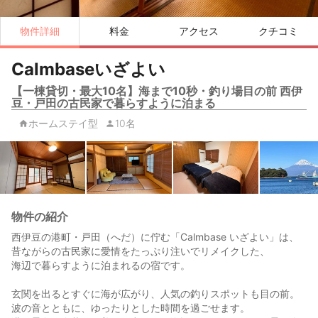
物件詳細
料金
アクセス
クチコミ
Calmbaseいざよい
【一棟貸切・最大10名】海まで10秒・釣り場目の前 西伊
豆・戸田の古民家で暮らすように泊まる
ホームステイ型
10名
物件の紹介
西伊豆の港町・戸田（へだ）に佇む「Calmbase いざよい」は、
昔ながらの古民家に愛情をたっぷり注いでリメイクした、
海辺で暮らすように泊まれるの宿です。
玄関を出るとすぐに海が広がり、人気の釣りスポットも目の前。
波の音とともに、ゆったりとした時間を過ごせます。