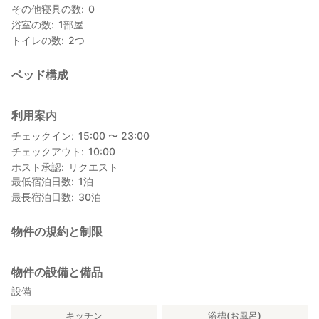
その他寝具の数
0
【再生化への想い｜古民家ステイ】愛情をたっぷり注いだリメイ
浴室の数
1
部屋
ク。昔ながらの古民家の趣をそのまま活かした「いざよい」。戸
トイレの数
2
つ
田の魅力をたくさん感じていただけたら幸いです。
━━━━━━━━━━━━━━━━━━━━━━━━━━━━
ベッド構成
《宿泊先について》
━━━━━━━━━━━━━━━━━━━━━━━━━━━━
利用案内
全部で4部屋ある寝室、リビング、キッチン、浴室など、宿内の設
チェックイン
15:00 〜 23:00
備は自由にお使いいただけます。
チェックアウト
10:00
ホスト承認
リクエスト
寝室1 布団3組
最低宿泊日数
1
泊
寝室2 シ⁠ン⁠グ⁠ル⁠ベ⁠ッ⁠ド⁠3
最長宿泊日数
30
泊
寝室3 布団2組
寝室4 布団2組
物件の規約と制限
■ 一棟貸切、 最大10名様まで宿泊可能
一棟貸しのため、他のお客様を気にせずのんびりとお過ごしいた
だけます。家族旅行・グループ旅行にも最適です。
物件の設備と備品
設備
■ キッチン完備
キッチンでは、地元で手に入れた新鮮な魚介や食材を調理してお
キッチン
浴槽(お風呂)