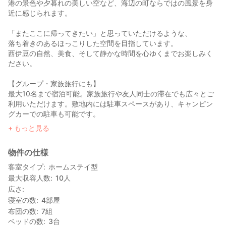
港の景色や夕暮れの美しい空など、海辺の町ならではの風景を身
近に感じられます。
「またここに帰ってきたい」と思っていただけるような、
落ち着きのあるほっこりした空間を目指しています。
西伊豆の自然、美食、そして静かな時間を心ゆくまでお楽しみく
ださい。
【グループ・家族旅行にも】
最大10名まで宿泊可能。家族旅行や友人同士の滞在でも広々とご
利用いただけます。敷地内には駐車スペースがあり、キャンピン
グカーでの駐車も可能です。
もっと見る
【戸田ならではの体験】
海辺の散歩や釣り、近くの海水浴場での海遊びなど自然を楽しめ
物件の仕様
る環境です。戸田は世界最大のカニとして知られる タカアシガニ
の産地としても有名で、地元ならではの海の味覚も楽しめます。
客室タイプ
ホームステイ型
最大収容人数
10
人
【ローカル体験のご案内】
広さ
事前予約により、戸田湾を巡る舟ツアーや地元の人気飲食店のご
寝室の数
4
部屋
紹介など、この町ならではの体験のご案内も可能です。静かな港
布団の数
7
組
町で、ゆったりとした時間をお楽しみください。
ベッドの数
3
台