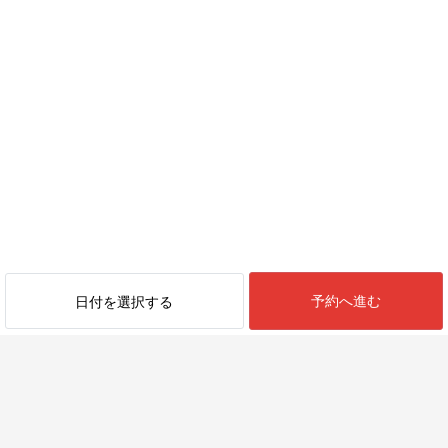
紹介など、この町ならではの体験のご案内も可能です。静かな港
町で、ゆったりとした時間をお楽しみください。
━━━━━━━━━━━━━━━━━━━━━━━━━━━━
《この地域の魅力》
━━━━━━━━━━━━━━━━━━━━━━━━━━━━
静岡県沼津市戸田は、駿河湾に突き出た御浜岬に囲まれた漁業の
まち。
海越しに望む世界遺産・富士山の絶景、四季折々の自然。
駿河湾から水揚げされる世界最大のタカアシガニをはじめ、
他の地域ではめったに食べられない深海魚料理の数々が楽しめる
など、多彩な魅力に溢れています。
【西伊豆戸田温泉「壱の湯」】
予約へ進む
日付を選択する
道の駅「くるら戸田」内にある源泉かけ流しの日帰り温泉施設。
【諸口神社】
御浜の岬に鎮座し、平安時代から続く歴史ある神社。
戸田の中心街からも見える赤鳥居と、富士山を望む美しいロケー
ションで、
パワースポットとしても有名。