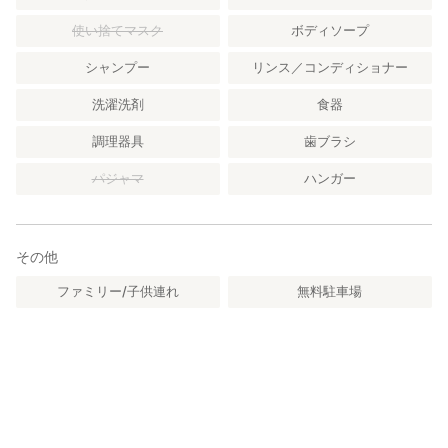
ります
使い捨てマスク
ボディソープ
・22:30以降はお静かにお願いいたします
宿は静かな漁村にあります。特に夜間は近隣へのご配慮をお願い
シャンプー
リンス／コンディショナー
します。1階リビングでの宴会・集まりは22:30までとしてくださ
い。
洗濯洗剤
食器
・館内は禁煙となっております。
調理器具
歯ブラシ
パジャマ
ハンガー
・海の近くで自然に囲まれた環境のため、季節によっては虫が出
ることがあります。あらかじめご了承ください。
━━━━━━━━━━━━━━━━━━━━━━━━━━━━
その他
《食事について》
━━━━━━━━━━━━━━━━━━━━━━━━━━━━
ファミリー/子供連れ
無料駐車場
この施設は【素泊まり】で提供しています。
■ キッチンで自炊
室内にはキッチンをご用意しており、
地元で手に入れた新鮮な魚介や食材を調理してお楽しみいただけ
ます。