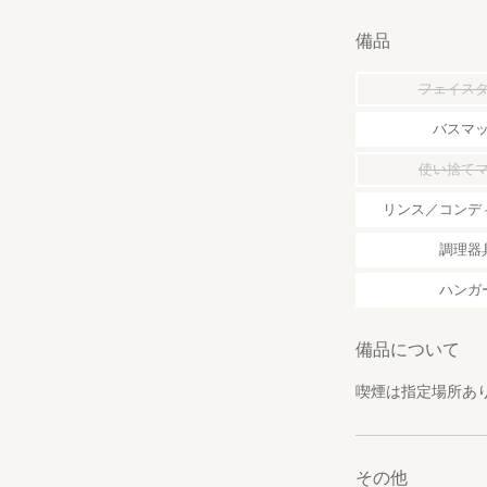
備品
フェイス
バスマ
使い捨て
リンス／コンデ
調理器
ハンガ
備品について
喫煙は指定場所あ
その他