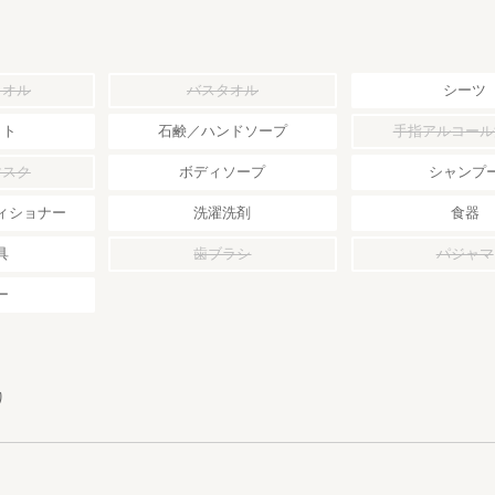
タオル
バスタオル
シーツ
ット
石鹸／ハンドソープ
手指アルコール
マスク
ボディソープ
シャンプ
ィショナー
洗濯洗剤
食器
具
歯ブラシ
パジャマ
ー
り