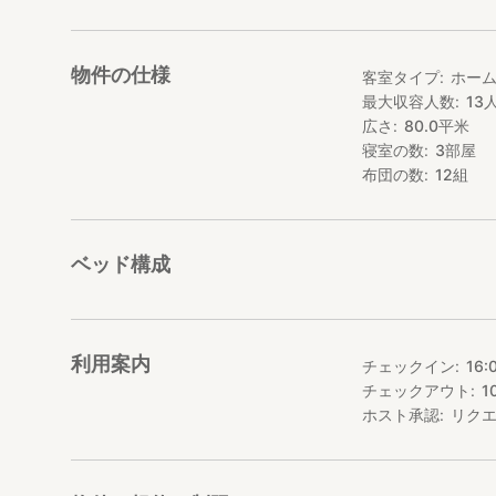
物件の仕様
客室タイプ
ホー
最大収容人数
13
広さ
80.0
平米
寝室の数
3
部屋
布団の数
12
組
ベッド構成
利用案内
チェックイン
16:
チェックアウト
1
ホスト承認
リク