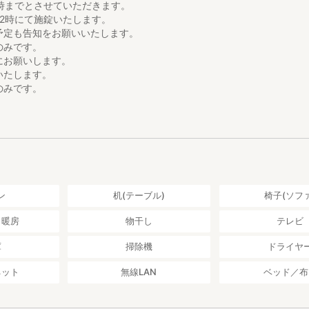
2時までとさせていただきます。
22時にて施錠いたします。
予定も告知をお願いいたします。
のみです。
にお願いします。
いたします。
のみです。
ルフサービスとなります。
予約の際に告知ください。
ン
机(テーブル)
椅子(ソファ
／暖房
物干し
テレビ
庫
掃除機
ドライヤ
ネット
無線LAN
ベッド／布