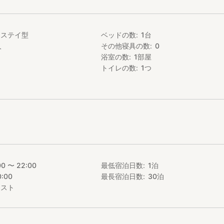
ムステイ型
ベッドの数
1
台
人
その他寝具の数
0
浴室の数
1
部屋
トイレの数
1
つ
00 〜 22:00
最低宿泊日数
1
泊
0:00
最長宿泊日数
30
泊
エスト