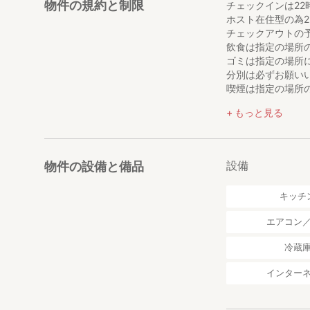
物件の規約と制限
チェックインは2
ホスト在住型の為
チェックアウトの
飲食は指定の場所
ゴミは指定の場所
分別は必ずお願い
喫煙は指定の場所
シーツの着脱はセ
もっと見る
駐車場利用の際は
設備
物件の設備と備品
キッチ
エアコン
冷蔵
インター