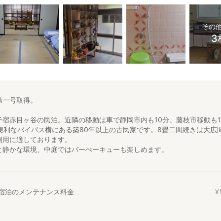
その
3
第一号取得。
子宿赤目ヶ谷の民泊。近隣の移動は車で静岡市内も10分。藤枝市移動も1
に便利なバイパス横にある築80年以上の古民家です。8畳二間続きは大広
利用に適しております。
と静かな環境、中庭ではバーべーキューも楽しめます。
宿泊のメンテナンス料金
¥