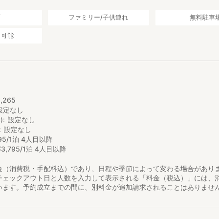
可
ファミリー/子供連れ
無料駐車
り可能
0
0
1
,
265
設定なし
)
設定なし
設定なし
95/1泊 4人目以降
¥
3
,
795/1泊 4人目以降
金（消費税・手配料込）であり、日程や季節によって変わる場合があり
チェックアウト日と人数を入力して表示される「料金（税込）」には、
います。予約成立までの間に、別料金が追加請求されることはありませ