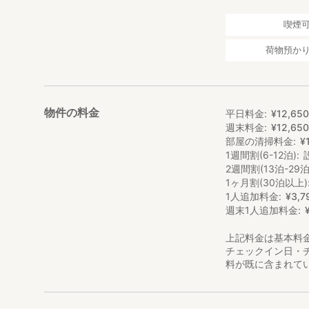
喫煙
荷物預か
物件の料金
平日料金
¥
12
,
65
週末料金
¥
12
,
65
部屋の清掃料金
¥
1週間割(6-12泊)
2週間割(13泊-29泊
1ヶ月割(30泊以上)
1人追加料金
¥
3
,
7
週末1人追加料金
上記料金は基本料
チェックイン日・
料が既に含まれて