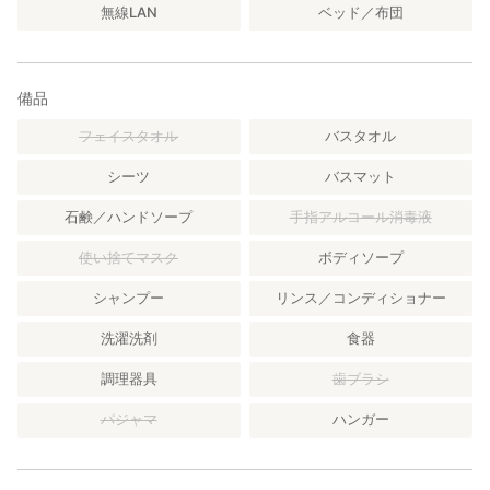
無線LAN
ベッド／布団
備品
フェイスタオル
バスタオル
シーツ
バスマット
石鹸／ハンドソープ
手指アルコール消毒液
使い捨てマスク
ボディソープ
シャンプー
リンス／コンディショナー
洗濯洗剤
食器
調理器具
歯ブラシ
パジャマ
ハンガー