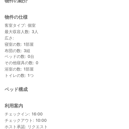
物件の紹介
物件の仕様
客室タイプ
個室
最大収容人数
3
人
広さ
寝室の数
1
部屋
布団の数
3
組
ベッドの数
0
台
その他寝具の数
0
浴室の数
1
部屋
トイレの数
1
つ
ベッド構成
利用案内
チェックイン
16:00
チェックアウト
10:00
ホスト承認
リクエスト