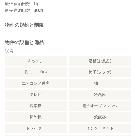
最低宿泊日数
1
泊
最長宿泊日数
30
泊
物件の規約と制限
物件の設備と備品
設備
キッチン
浴槽(お風呂)
机(テーブル)
椅子(ソファ)
エアコン／暖房
物干し
テレビ
冷蔵庫
洗濯機
電子オーブンレンジ
掃除機
炊飯器
ドライヤー
インターネット