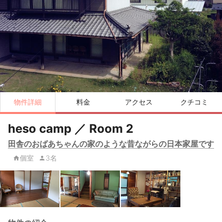
物件詳細
料金
アクセス
クチコミ
heso camp ／ Room 2
田舎のおばあちゃんの家のような昔ながらの日本家屋です
個室
3名