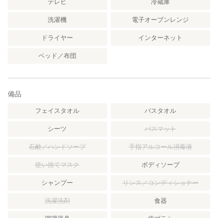
テレビ
冷蔵庫
洗濯機
電子オーブンレンジ
ドライヤー
インターネット
ベッド／布団
備品
フェイスタオル
バスタオル
シーツ
バスマット
石鹸／ハンドソープ
手指アルコール消毒液
使い捨てマスク
ボディソープ
シャンプー
リンス／コンディショナー
洗濯洗剤
食器