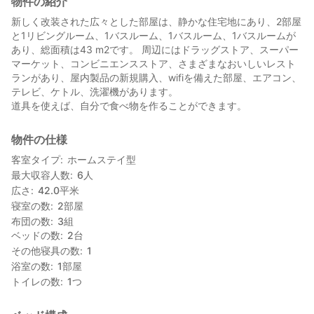
物件の紹介
新しく改装された広々とした部屋は、静かな住宅地にあり、2部屋
と1リビングルーム、1バスルーム、1バスルーム、1バスルームが
あり、総面積は43 m2です。 周辺にはドラッグストア、スーパー
マーケット、コンビニエンスストア、さまざまなおいしいレスト
ランがあり、屋内製品の新規購入、wifiを備えた部屋、エアコン、
テレビ、ケトル、洗濯機があります。
道具を使えば、自分で食べ物を作ることができます。
物件の仕様
客室タイプ
ホームステイ型
最大収容人数
6
人
広さ
42.0
平米
寝室の数
2
部屋
布団の数
3
組
ベッドの数
2
台
その他寝具の数
1
浴室の数
1
部屋
トイレの数
1
つ