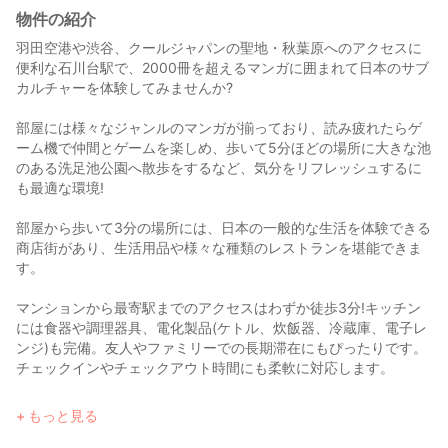
物件の紹介
羽田空港や渋谷、クールジャパンの聖地・秋葉原へのアクセスに
便利な石川台駅で、2000冊を超えるマンガに囲まれて日本のサブ
カルチャーを体験してみませんか?
部屋には様々なジャンルのマンガが揃っており、読み疲れたらゲ
ーム機で仲間とゲームを楽しめ、歩いて5分ほどの場所に大きな池
のある洗足池公園へ散歩をするなど、気分をリフレッシュするに
も最適な環境!
部屋から歩いて3分の場所には、日本の一般的な生活を体験できる
商店街があり、生活用品や様々な種類のレストランを堪能できま
す。
マンションから最寄駅までのアクセスはわずか徒歩3分!キッチン
には食器や調理器具、電化製品(ケトル、炊飯器、冷蔵庫、電子レ
ンジ)も完備。友人やファミリーでの長期滞在にもぴったりです。
チェックインやチェックアウト時間にも柔軟に対応します。
日本のマンガやゲーム好きにはたまらない空間で日本での滞在を
もっと見る
お楽しみください!