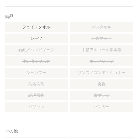
備品
フェイスタオル
バスタオル
シーツ
バスマット
石鹸／ハンドソープ
手指アルコール消毒液
使い捨てマスク
ボディソープ
シャンプー
リンス／コンディショナー
洗濯洗剤
食器
調理器具
歯ブラシ
パジャマ
ハンガー
その他