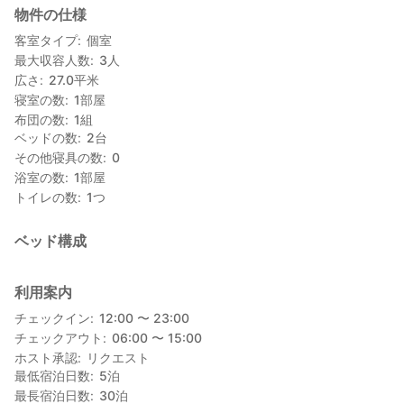
物件の仕様
客室タイプ
個室
最大収容人数
3
人
広さ
27.0
平米
寝室の数
1
部屋
布団の数
1
組
ベッドの数
2
台
その他寝具の数
0
浴室の数
1
部屋
トイレの数
1
つ
ベッド構成
利用案内
チェックイン
12:00 〜 23:00
チェックアウト
06:00 〜 15:00
ホスト承認
リクエスト
最低宿泊日数
5
泊
最長宿泊日数
30
泊