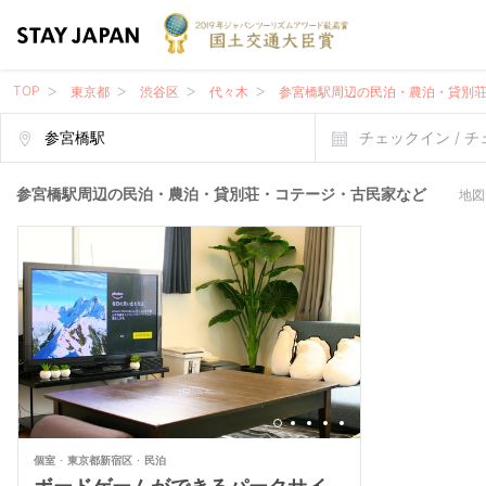
TOP
東京都
渋谷区
代々木
参宮橋駅周辺の民泊・農泊・貸別
チェックイン / 
参宮橋駅周辺の民泊・農泊・貸別荘・コテージ・古民家など
地図
個室
東京都新宿区
民泊