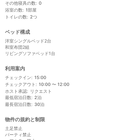
その他寝具の数
0
浴室の数
1
部屋
トイレの数
2
つ
ベッド構成
洋室シングルベッド2台
和室布団2組
リビングソファベッド1台
利用案内
チェックイン
15:00
チェックアウト
10:00 〜 12:00
ホスト承認
リクエスト
最低宿泊日数
2
泊
最長宿泊日数
30
泊
物件の規約と制限
土足禁止
パーティ禁止