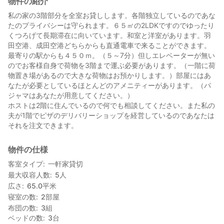
物件の紹介
私の家の3階部分を全室お貸しします。各階独立しているのであな
たのプライバシーは守られます。６５㎡の2LDKですのでゆったり
くつろげて長期滞在に向いています。和室と洋室があります。羽
田空港、成田空港どちらからも直通電車で来ることができます。
最寄りの駅からも４５０ｍ。（５～7分）但しエレベーターが無い
のでお客様自身で荷物を3階まで運ぶ必要があります。（一階に荷
物置き場があるので大きな荷物はお預かりします。）部屋にはあ
なたが必要としているほとんどのアメニティーがあります。（パ
ジャマはあなたが用意してください。）
ホストは2階に住んでいるので何でも相談してください。また私の
夫が1階でピザのデリバリーショップを経営しているのであなたは
それを注文できます。
物件の仕様
客室タイプ
一軒家貸切
最大収容人数
5
人
広さ
65.0
平米
寝室の数
2
部屋
布団の数
3
組
ベッドの数
3
台