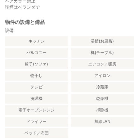
ヘアカラー禁止
喫煙はベランダで
物件の設備と備品
設備
キッチン
浴槽(お風呂)
バルコニー
机(テーブル)
椅子(ソファ)
エアコン／暖房
物干し
アイロン
テレビ
冷蔵庫
洗濯機
乾燥機
電子オーブンレンジ
掃除機
ドライヤー
無線LAN
ベッド／布団