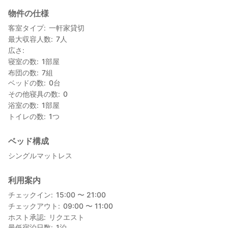
・食器類
物件の仕様
客室タイプ
一軒家貸切
最大収容人数
7
人
広さ
寝室の数
1
部屋
布団の数
7
組
ベッドの数
0
台
その他寝具の数
0
浴室の数
1
部屋
トイレの数
1
つ
ベッド構成
シングルマットレス
利用案内
チェックイン
15:00 〜 21:00
チェックアウト
09:00 〜 11:00
ホスト承認
リクエスト
最低宿泊日数
1
泊