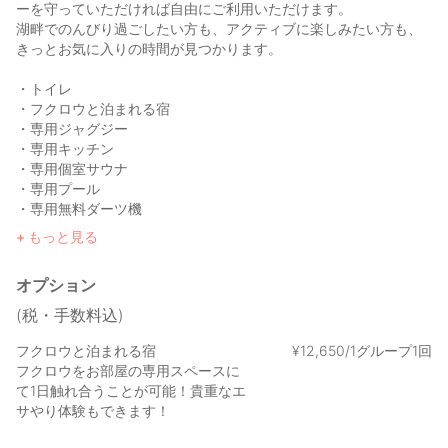
ーを守っていただければ自由にご利用いただけます。
湖畔でのんびり過ごしたい方も、アクティブに楽しみたい方も、
きっとお気に入りの時間が見つかります。
・トイレ
・フクロウと泊まれる宿
・専用ジャグジー
・専用キッチン
・専用個室サウナ
・専用プール
・専用無料ダーツ機
・ドッグラン
もっと見る
・焚火スペース
・マットレス
オプション
・バスタオル
・簡易スリッパ
(税・手数料込)
・冷蔵庫
・換気扇
フクロウと泊まれる宿
¥
12
,
650/1グループ1回
・冷暖房
フクロウをお部屋の専用スペースに
・コンセント、照明
て1日触れ合うことが可能！貴重なエ
・BBQテラス
サやり体験もできます！
・BBQ機材一式