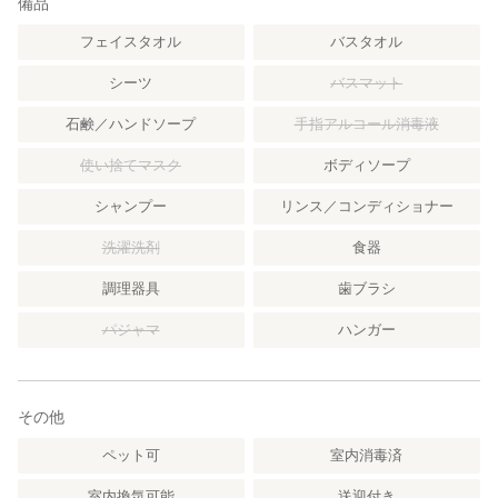
備品
フェイスタオル
バスタオル
シーツ
バスマット
石鹸／ハンドソープ
手指アルコール消毒液
使い捨てマスク
ボディソープ
シャンプー
リンス／コンディショナー
洗濯洗剤
食器
調理器具
歯ブラシ
パジャマ
ハンガー
その他
ペット可
室内消毒済
室内換気可能
送迎付き