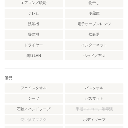
エアコン／暖房
物干し
分ご注意ください。火
災・事故等につきまして、当宿では責任を負いかねます。
テレビ
冷蔵庫
洗濯機
電子オーブンレンジ
掃除機
炊飯器
ドライヤー
インターネット
無線LAN
ベッド／布団
備品
フェイスタオル
バスタオル
シーツ
バスマット
石鹸／ハンドソープ
手指アルコール消毒液
使い捨てマスク
ボディソープ