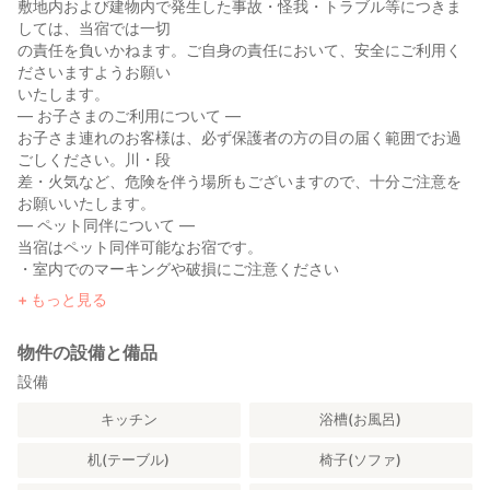
敷地内および建物内で発生した事故・怪我・トラブル等につきま
しては、当宿では一切
の責任を負いかねます。ご自身の責任において、安全にご利用く
ださいますようお願い
いたします。
― お子さまのご利用について ―
お子さま連れのお客様は、必ず保護者の方の目の届く範囲でお過
ごしください。川・段
差・火気など、危険を伴う場所もございますので、十分ご注意を
お願いいたします。
― ペット同伴について ―
当宿はペット同伴可能なお宿です。
・室内でのマーキングや破損にご注意ください
・家具・寝具などへの汚損があった場合は必ずご連絡ください
もっと見る
・ペット同士、または第三者とのトラブルについては責任を負い
かねます
物件の設備と備品
― 汚損・破損について ―
建物・家具・備品等に破損や著しい汚れが確認された場合、修理
設備
費・清掃費を別途ご請
キッチン
浴槽(お風呂)
求させていただく場合がございます。あらかじめご了承くださ
い。
机(テーブル)
椅子(ソファ)
― BBQ・火気のご利用について ―
BBQおよび火気の使用中はその場を離れず、火の取り扱いには十