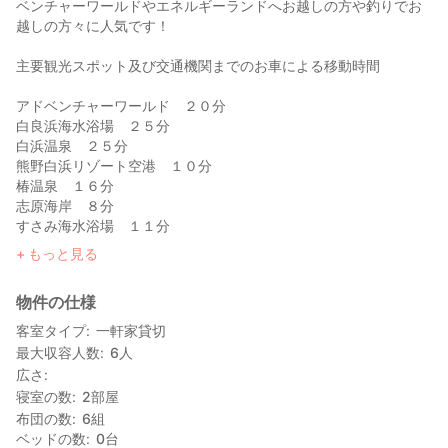
ベンチャーワールドやエネルギーランドへお越しの方や釣りでお
越しの方々に人気です！
主要観光スポット及び交通機関までのお車による移動時間
アドベンチャーワールド ２０分
白良浜海水浴場 ２５分
白浜温泉 ２５分
熊野白浜リゾート空港 １０分
椿温泉 １６分
志原海岸 ８分
すさみ海水浴場 １１分
えびね温泉 １６分
もっと見る
紀伊日置駅 ３分
日置川インターチェンジ ３分
物件の仕様
合川ダム ６０分
熊野本宮大社 ９０分
客室タイプ
一軒家貸切
最大収容人数
6
人
広さ
寝室の数
2
部屋
布団の数
6
組
ベッドの数
0
台