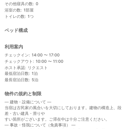
その他寝具の数
0
浴室の数
1
部屋
トイレの数
1
つ
ベッド構成
利用案内
チェックイン
14:00 〜 17:00
チェックアウト
10:00 〜 11:00
ホスト承認
リクエスト
最低宿泊日数
1
泊
最長宿泊日数
5
泊
物件の規約と制限
― 建物・設備について ―
当宿は古民家の風合いを大切にしております。建物の構造上、段
差・古い建具・滑りや
すい箇所がございます。ご滞在中は十分ご注意ください。
― 事故・怪我について（免責事項） ―