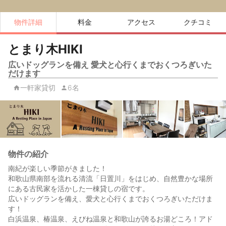
物件詳細
料金
アクセス
クチコミ
とまり木HIKI
広いドッグランを備え 愛犬と心行くまでおくつろぎいた
だけます
一軒家貸切
6名
物件の紹介
南紀が楽しい季節がきました！
和歌山県南部を流れる清流「日置川」をはじめ、自然豊かな場所
にある古民家を活かした一棟貸しの宿です。
広いドッグランを備え、愛犬と心行くまでおくつろぎいただけま
す！
白浜温泉、椿温泉、えびね温泉と和歌山が誇るお湯どころ！アド