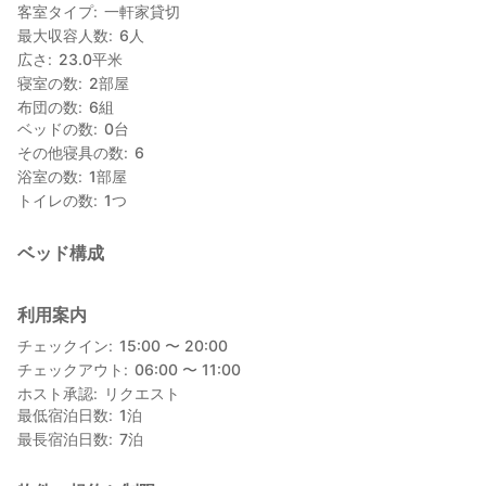
スーパーまで徒歩2分
客室タイプ
一軒家貸切
観光地として有名な白良浜、白浜温泉まで車で約15分
最大収容人数
6
人
広さ
23.0
平米
＜アクセス＞
寝室の数
2
部屋
車では、阪和自動車道・紀勢自動車道にて、上富田I・Cより3分
布団の数
6
組
JR紀勢本線・朝来駅から徒歩5分、熊野本宮行きのバス停(朝来)ま
ベッドの数
0
台
で徒歩3分
その他寝具の数
6
南紀白浜空港からは、車で20分
浴室の数
1
部屋
トイレの数
1
つ
＜ホストについて＞
ホストが近くにに住んでいますので、連絡を受ければいつでも対
応できます。
ベッド構成
＜おすすめ観光＞
熊野古道・熊野本宮大社・白浜温泉・白良浜
利用案内
チェックイン
15:00 〜 20:00
チェックアウト
06:00 〜 11:00
ホスト承認
リクエスト
最低宿泊日数
1
泊
最長宿泊日数
7
泊