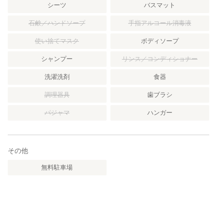
シーツ
バスマット
石鹸／ハンドソープ
手指アルコール消毒液
使い捨てマスク
ボディソープ
シャンプー
リンス／コンディショナー
洗濯洗剤
食器
調理器具
歯ブラシ
パジャマ
ハンガー
その他
無料駐車場