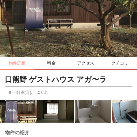
物件詳細
料金
アクセス
クチコミ
口熊野 ゲストハウス アガ〜ラ
一軒家貸切
6名
物件の紹介