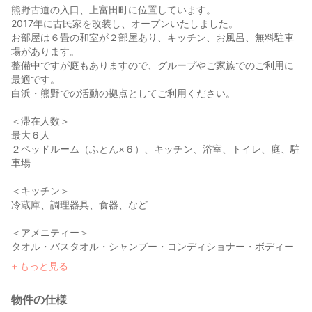
熊野古道の入口、上富田町に位置しています。
2017年に古民家を改装し、オープンいたしました。
お部屋は６畳の和室が２部屋あり、キッチン、お風呂、無料駐車
場があります。
整備中ですが庭もありますので、グループやご家族でのご利用に
最適です。
白浜・熊野での活動の拠点としてご利用ください。
＜滞在人数＞
最大６人
２ベッドルーム（ふとん×６）、キッチン、浴室、トイレ、庭、駐
車場
＜キッチン＞
冷蔵庫、調理器具、食器、など
＜アメニティー＞
タオル・バスタオル・シャンプー・コンディショナー・ボディー
ソープ・ドライヤーなど
もっと見る
＜その他＞
物件の仕様
冷暖房・free wifi・掃除機・洗濯機など。