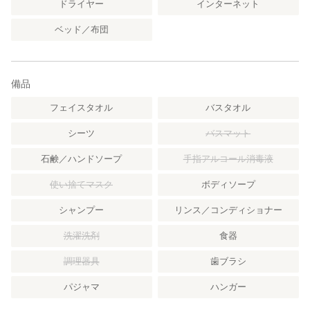
ドライヤー
インターネット
ベッド／布団
備品
フェイスタオル
バスタオル
シーツ
バスマット
石鹸／ハンドソープ
手指アルコール消毒液
使い捨てマスク
ボディソープ
シャンプー
リンス／コンディショナー
洗濯洗剤
食器
調理器具
歯ブラシ
パジャマ
ハンガー