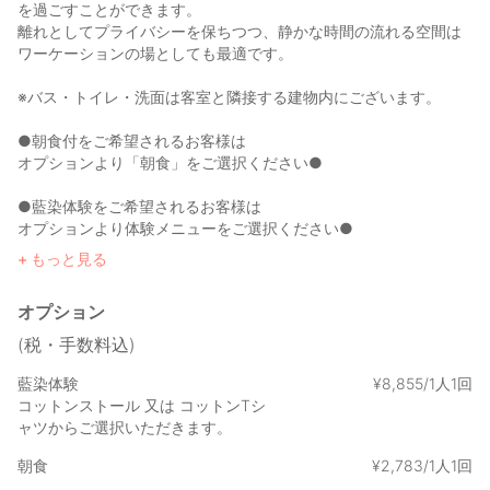
を過ごすことができます。
離れとしてプライバシーを保ちつつ、静かな時間の流れる空間は
ワーケーションの場としても最適です。
※バス・トイレ・洗面は客室と隣接する建物内にございます。
●朝食付をご希望されるお客様は
オプションより「朝食」をご選択ください●
●藍染体験をご希望されるお客様は
オプションより体験メニューをご選択ください●
もっと見る
旅という非日常の中で、ただ「見る」「食べる」だけではなく、
「手を動かし、色を残す」。
オプション
その時間は、観光ではなく“体験”です。
(税・手数料込)
この宿では、滞在の一部として藍染を行うことができます。藍の
香りに包まれながら布を染め、指先に青が残る。
藍染体験
¥
8
,
855/1人1回
そんな小さな瞬間の積み重ねが、旅を自分の手で形づくる時間に
コットンストール 又は コットンTシ
なります。
ャツからご選択いただきます。
朝食
¥
2
,
783/1人1回
完成した布やストールは、世界にひとつだけの“旅の証”。