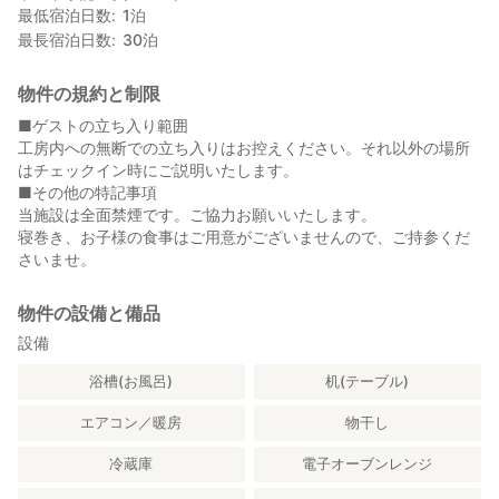
最低宿泊日数
1
泊
最長宿泊日数
30
泊
物件の規約と制限
■ゲストの立ち入り範囲
工房内への無断での立ち入りはお控えください。それ以外の場所
はチェックイン時にご説明いたします。
■その他の特記事項
当施設は全面禁煙です。ご協力お願いいたします。
寝巻き、お子様の食事はご用意がございませんので、ご持参くだ
さいませ。
物件の設備と備品
設備
浴槽(お風呂)
机(テーブル)
エアコン／暖房
物干し
冷蔵庫
電子オーブンレンジ