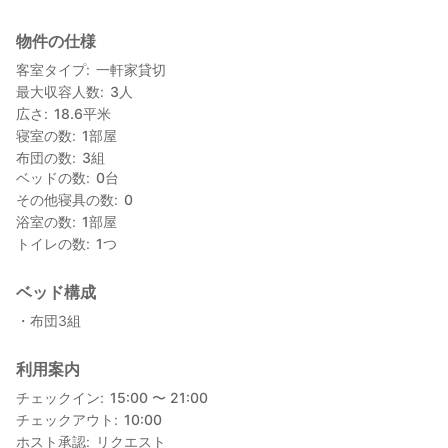
持ち帰ったあとも、暮らしの中でその青を見るたびに、静かな風
と染めた日の記憶がよみがえります。
物件の仕様
ここは、染めを通じて心まで染まる場所。
客室タイプ
一軒家貸切
日常を離れ、自分の手でつくる旅を楽しむ人のための宿です。
最大収容人数
3
人
広さ
18.6
平米
寝室の数
1
部屋
布団の数
3
組
ベッドの数
0
台
その他寝具の数
0
浴室の数
1
部屋
トイレの数
1
つ
ベッド構成
・布団3組
利用案内
チェックイン
15:00 〜 21:00
チェックアウト
10:00
ホスト承認
リクエスト