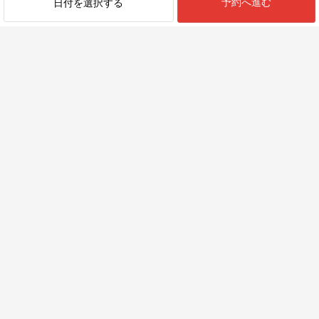
予約へ進む
日付を選択する
最近見た物件
近くのエリア一覧
防府
周南
山口市