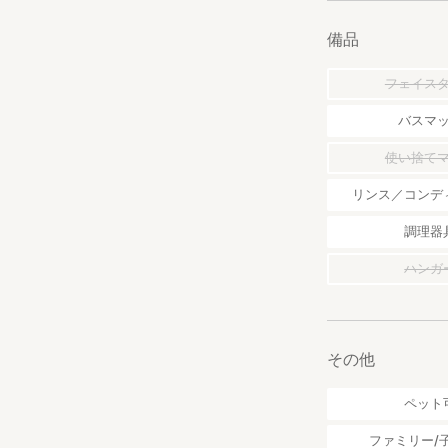
備品
フェイス
バスマ
使い捨て
リンス／コンデ
調理器
ハンガ
その他
ペット
ファミリー/