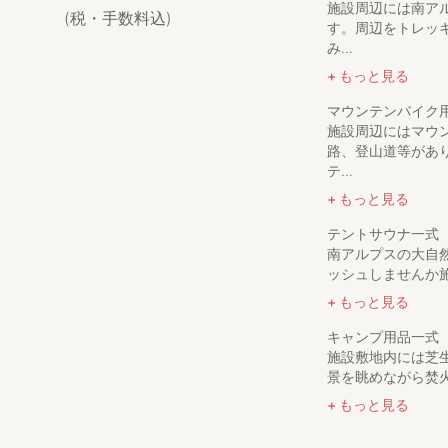
施設周辺には南ア
(税・手数料込)
す。周辺をトレッ
gosenは、
み...
アウトドアの「入
この地の「魅力」
もっと見る
​今、その一歩を、
マウンテンバイク
施設周辺にはマウ
路、登山道等があ
テ...
もっと見る
テントサウナ一式
南アルプスの大自
ッシュしませんか施
もっと見る
キャンプ用品一式
施設敷地内には芝
景を眺めながら焚火
もっと見る