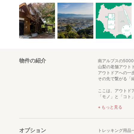
物件の紹介
南アルプスの5000
山梨の老舗アウトド
アウトドアへの一
その先で繋がる「
ここは、アウトド
​「モノ」と「コト
もっと見る
ある者には、「ア
また、ある者には
山梨の魅力。
オプション
トレッキング用品
それは誰をも魅了