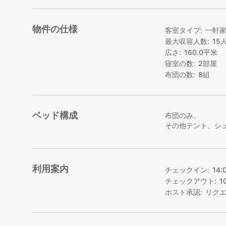
物件の仕様
客室タイプ
一軒
最大収容人数
15
広さ
160.0
平米
寝室の数
2
部屋
布団の数
8
組
ベッド構成
布団のみ。
その他テント、シ
利用案内
チェックイン
14:
チェックアウト
1
ホスト承認
リク