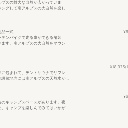
ルプスの雄大な自然が広がっていま
キングして南アルプスの大自然を楽し
口」であり、山梨への「入口」でもある
を味わう起点を目指し
踏み出した。
用品一式
¥
ンテンバイクで走る事ができる舗装
ります。南アルプスの大自然をマウン
¥
18
,
975
然に包まれて、テントサウナでリフレ
設敷地内には南アルプスの天然水が...
¥
生のキャンプスペースがあります。夜
、キャンプを楽しんでみてはいかが...