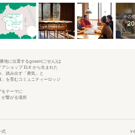
その
2
番地に位置するgosen(ごせん)は
アショップ ELK から生まれた
歩、踏み出す「勇気」と
縁」を育むコミュニティーロッジ
アをテーマに
」が繋がる場所
ウトドアを始める場所」となり
「新しい道具と出会う場所」になるかもしれない…
一式
¥
する圧倒的な「大自然」