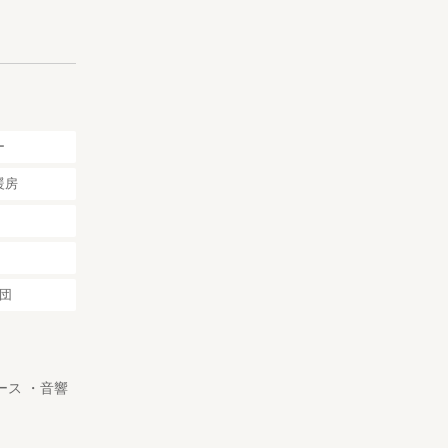
ー
暖房
団
ース ・音響