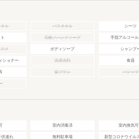
タオル
バスタオル
シーツ
ット
石鹸／ハンドソープ
手指アルコール
マスク
ボディソープ
シャンプ
ィショナー
洗濯洗剤
食器
具
歯ブラシ
パジャマ
ー
可
室内消毒済
室内換気可
子供連れ
無料駐車場
新型コロナウイル