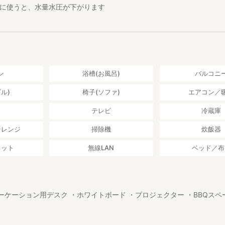
時に使うと、水量水圧が下がります
ン
浴槽(お風呂)
バルコニ
ル)
椅子(ソファ)
エアコン／
し
テレビ
冷蔵庫
ンレンジ
掃除機
炊飯器
ネット
無線LAN
ベッド／布
ーケーション用デスク ・ホワイトボード ・プロジェクター ・BBQスペ