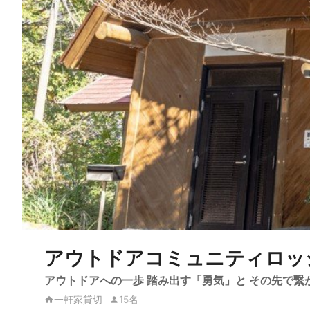
アウトドアコミュニティロッジ 
アウトドアへの一歩 踏み出す「勇気」と その先で
一軒家貸切
15名