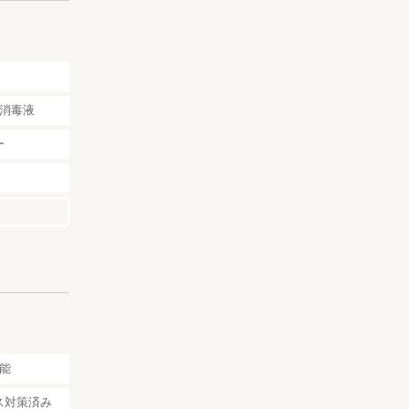
消毒液
ー
能
ス対策済み