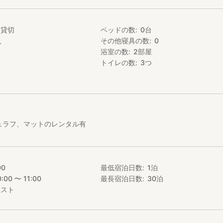
家貸切
ベッドの数
0
台
人
その他寝具の数
0
浴室の数
2
部屋
トイレの数
3
つ
ュラフ、マットのレンタル有
00
最低宿泊日数
1
泊
0:00 〜 11:00
最長宿泊日数
30
泊
エスト