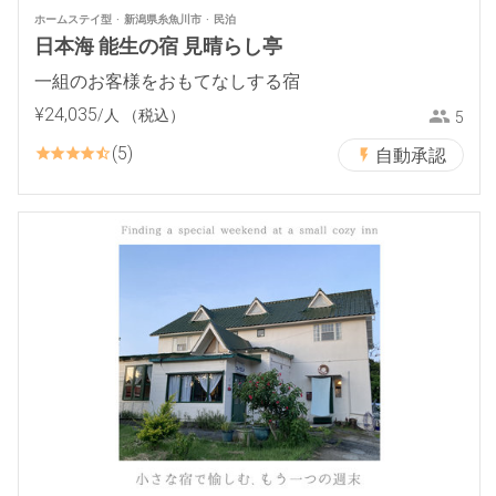
ホームステイ型
新潟県糸魚川市
民泊
日本海 能生の宿 見晴らし亭
一組のお客様をおもてなしする宿
¥
24
,
035
/人
（税込）
5
5
自動承認