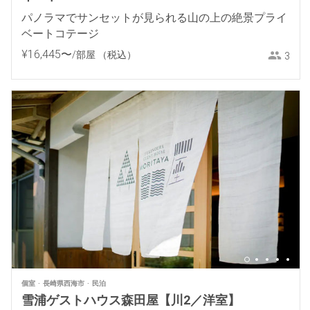
パノラマでサンセットが見られる山の上の絶景プライ
ベートコテージ
¥
16
,
445
〜
/部屋
（税込）
3
個室
長崎県西海市
民泊
雪浦ゲストハウス森田屋【川2／洋室】