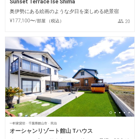
Sunset Terrace Ise Shima
奥伊勢にある絵画のような夕日を楽しめる絶景宿
¥
177
,
100
〜
/部屋
（税込）
20
一軒家貸切
千葉県館山市
民泊
オーシャンリゾート館山 Tハウス