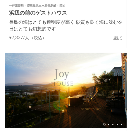
一軒家貸切
鹿児島県出水郡長島町
民泊
浜辺の前のゲストハウス
長島の海はとても透明度が高く 砂質も良く海に沈む夕
日はとても幻想的です
¥
7
,
337
/人
（税込）
5