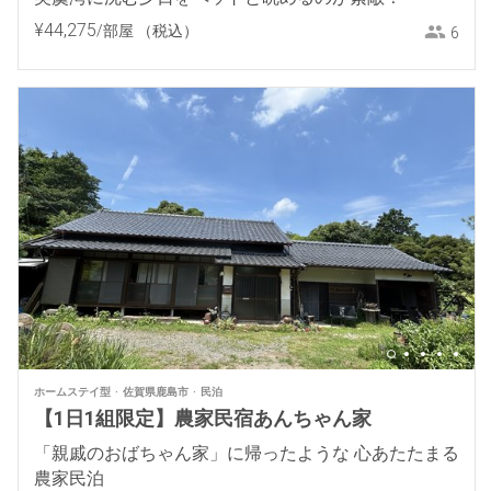
¥
44
,
275
/部屋
（税込）
6
ホームステイ型
佐賀県鹿島市
民泊
【1日1組限定】農家民宿あんちゃん家
「親戚のおばちゃん家」に帰ったような 心あたたまる
農家民泊