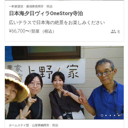
一軒家貸切
新潟県長岡市
民泊
日本海夕日ヴィラOneStory寺泊
広いテラスで日本海の絶景をお楽しみください
¥
66
,
700
〜
/部屋
（税込）
8
ホームステイ型
山形県鶴岡市
民泊