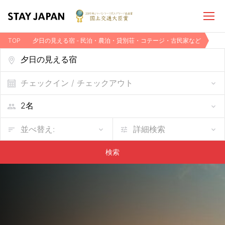
TOP
夕日の見える宿 - 民泊・農泊・貸別荘・コテージ・古民家など
チェックイン / チェックアウト
並べ替え:
詳細検索
検索