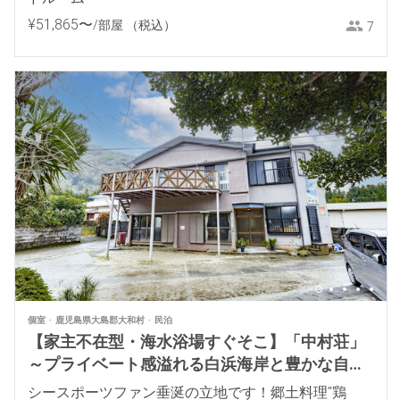
¥
51
,
865
〜
/部屋
（税込）
7
個室
鹿児島県大島郡大和村
民泊
【家主不在型・海水浴場すぐそこ】「中村荘」
～プライベート感溢れる白浜海岸と豊かな自然
～
シースポーツファン垂涎の立地です！郷土料理"鶏