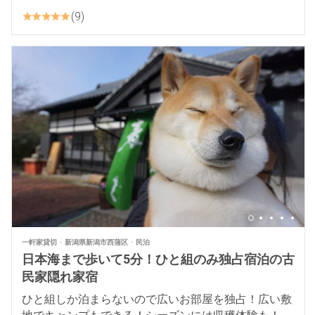
9
一軒家貸切
新潟県新潟市西蒲区
民泊
日本海まで歩いて5分！ひと組のみ独占宿泊の古
民家隠れ家宿
ひと組しか泊まらないので広いお部屋を独占！広い敷