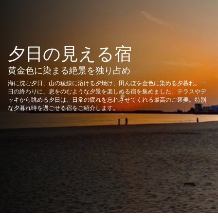
夕日の見える宿
黄金色に染まる絶景を独り占め
海に沈む夕日、山の稜線に溶ける夕焼け、田んぼを金色に染める夕暮れ。一
日の終わりに、息をのむような夕景を楽しめる宿を集めました。テラスやデ
ッキから眺める夕日は、日常の疲れを忘れさせてくれる最高のご褒美。特別
な夕暮れ時を過ごせる宿をご紹介します。