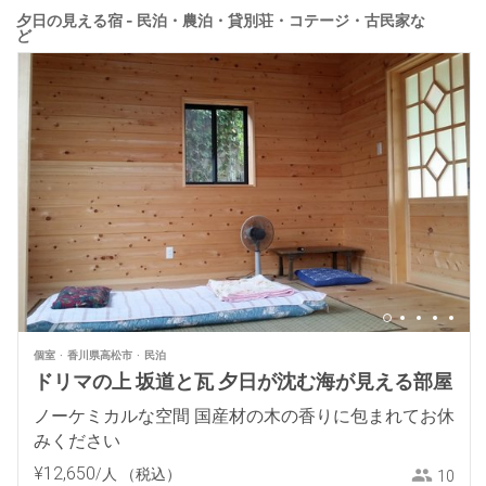
夕日の見える宿 - 民泊・農泊・貸別荘・コテージ・古民家な
ど
個室
香川県高松市
民泊
ドリマの上 坂道と瓦 夕日が沈む海が見える部屋
ノーケミカルな空間 国産材の木の香りに包まれてお休
みください
¥
12
,
650
/人
（税込）
10