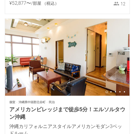
¥
52
,
877
〜
/部屋
（税込）
12
個室
沖縄県中頭郡北谷町
民泊
アメリカンビレッジまで徒歩5分！エルソルタウ
ン沖縄
沖縄カリフォルニアスタイルアメリカンモダン3ベッ
ドルーム