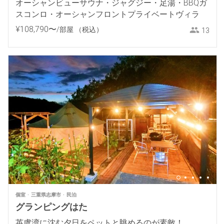
オーシャンビューサウナ・ジャグジー・足湯・BBQガ
スコンロ・オーシャンフロントプライベートヴィラ
¥
108
,
790
〜
/部屋
（税込）
13
個室
三重県志摩市
民泊
グランピングはた
英虞湾に沈む夕日をペットと眺めるのが素敵！