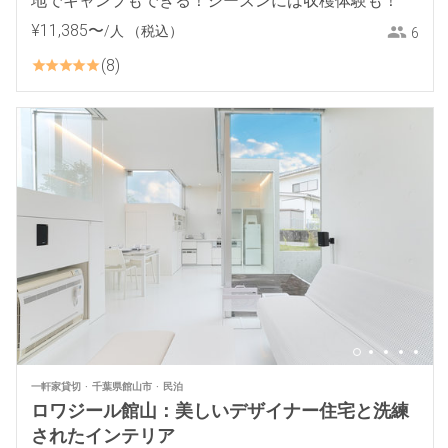
地でキャンプもできる！シーズンには収穫体験も！
¥
11
,
385
〜
/人
（税込）
6
8
一軒家貸切
千葉県館山市
民泊
ロワジール館山：美しいデザイナー住宅と洗練
されたインテリア