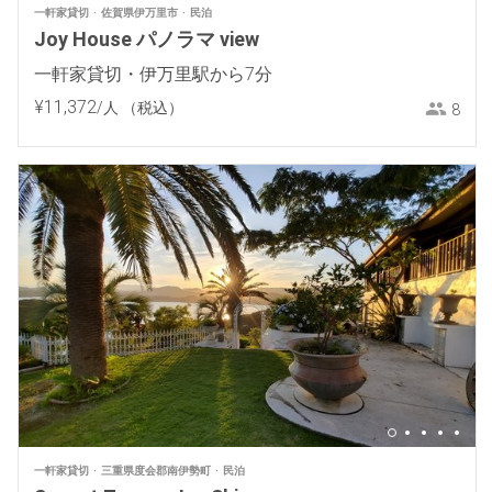
一軒家貸切
佐賀県伊万里市
民泊
Joy House パノラマ view
一軒家貸切・伊万里駅から7分
¥
11
,
372
/人
（税込）
8
一軒家貸切
三重県度会郡南伊勢町
民泊