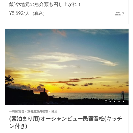
飯"や地元の魚介類も召し上がれ！
¥
5
,
692
/人
（税込）
7
一軒家貸切
京都府京丹後市
民泊
(素泊まり用)オーシャンビュー民宿音松(キッチ
ン付き)