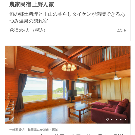
農家民宿 上野ん家
旬の郷土料理と里山の暮らしタイケンが満喫できるあ
つみ温泉の隠れ宿
¥
8
,
855
/人
（税込）
6
一軒家貸切
秋田県にかほ市
民泊