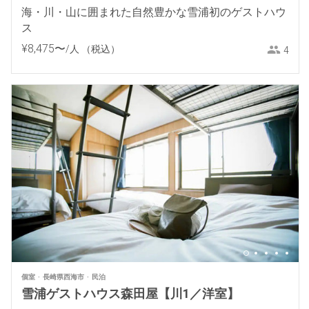
海・川・山に囲まれた自然豊かな雪浦初のゲストハウ
ス
¥
8
,
475
〜
/人
（税込）
4
個室
長崎県西海市
民泊
雪浦ゲストハウス森田屋【川1／洋室】