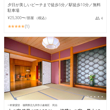
夕日が美しいビーチまで徒歩5分／駅徒歩10分／無料
駐車場
¥
25
,
300
〜
/部屋
（税込）
4
1
一軒家貸切
福岡県北九州市小倉南区
民泊