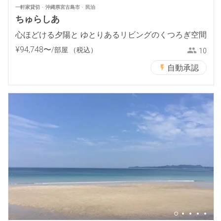
一軒家貸切
沖縄県宮古島市
民泊
ちゅらしあ
心ほどける夕陽と ゆとりあるリビングのくつろぎ空間
¥
94
,
748
〜
/部屋
（税込）
10
自動承認