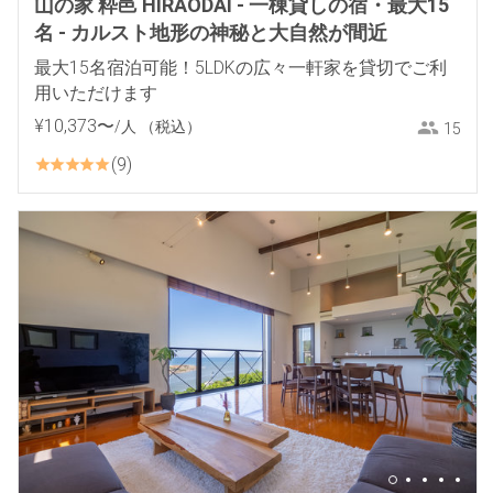
山の家 粋邑 HIRAODAI - 一棟貸しの宿・最大15
名 - カルスト地形の神秘と大自然が間近
最大15名宿泊可能！5LDKの広々一軒家を貸切でご利
用いただけます
¥
10
,
373
〜
/人
（税込）
15
9