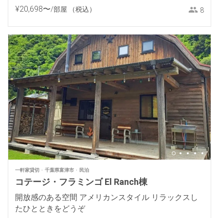
¥
20
,
698
〜
/部屋
（税込）
8
一軒家貸切
千葉県富津市
民泊
コテージ・フラミンゴ El Ranch棟
開放感のある空間 アメリカンスタイル リラックスし
たひとときをどうぞ