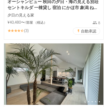
オーシャンビュー 秋田の夕日・海の見える別荘
セントキルダ 一棟貸し 宿泊 にかほ市 象潟 ねむ
の丘
夕日の見える家
¥
40
,
480
〜
/部屋
（税込）
8
3
自動承認