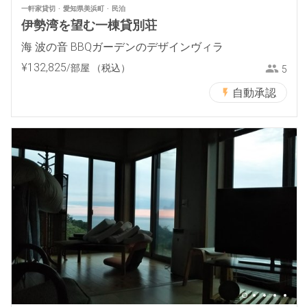
一軒家貸切
愛知県美浜町
民泊
伊勢湾を望む一棟貸別荘
海 波の音 BBQガーデンのデザインヴィラ
¥
132
,
825
/部屋
（税込）
5
自動承認