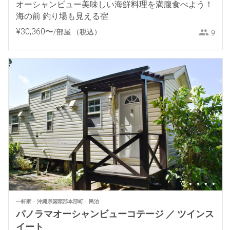
オーシャンビュー美味しい海鮮料理を満腹食べよう！
海の前 釣り場も見える宿
¥
30
,
360
〜
/部屋
（税込）
9
一軒家
沖縄県国頭郡本部町
民泊
パノラマオーシャンビューコテージ ／ ツインス
イート