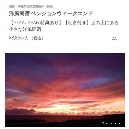
個室
沖縄県国頭郡恩納村
民泊
洋風民宿 ペンションウィークエンド
【STAY JAPAN 特典あり】【朝食付き】丘の上にある
小さな洋風民宿
¥
8
,
855
/人
（税込）
2