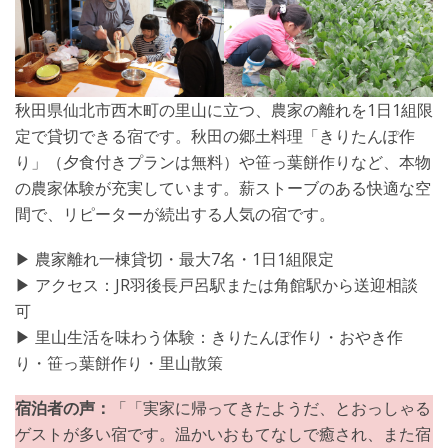
秋田県仙北市西木町の里山に立つ、農家の離れを1日1組限
定で貸切できる宿です。秋田の郷土料理「きりたんぽ作
り」（夕食付きプランは無料）や笹っ葉餅作りなど、本物
の農家体験が充実しています。薪ストーブのある快適な空
間で、リピーターが続出する人気の宿です。
▶︎ 農家離れ一棟貸切・最大7名・1日1組限定
▶︎ アクセス：JR羽後長戸呂駅または角館駅から送迎相談
可
▶︎ 里山生活を味わう体験：きりたんぽ作り・おやき作
り・笹っ葉餅作り・里山散策
宿泊者の声：
「「実家に帰ってきたようだ、とおっしゃる
ゲストが多い宿です。温かいおもてなしで癒され、また宿