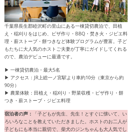
千葉県長生郡睦沢町の里山にある一棟貸切農泊で、田植
え・稲刈りをはじめ、ピザ作り・BBQ・焚き火・ジビエ料
理・薪ストーブ・餅つきなど体験プログラムが豊富。子ど
もたちに大人気のホストご夫妻が丁寧にガイドしてくれる
ので、農泊デビューに最適です。
▶︎ 一棟貸切農泊・最大5名
▶︎ アクセス：JR上総一ノ宮駅より車約10分（東京から約
90分）
▶︎ 農業体験：田植え・稲刈り・野菜収穫・ピザ作り・餅
つき・薪ストーブ・ジビエ料理
宿泊者の声：
「子どもが先生、先生！とすぐに懐いて、い
ろいろなことを教えていただきました。ホストのお二人が
子どもにも本当に親切で、柴犬のジンちゃんも大人気でし