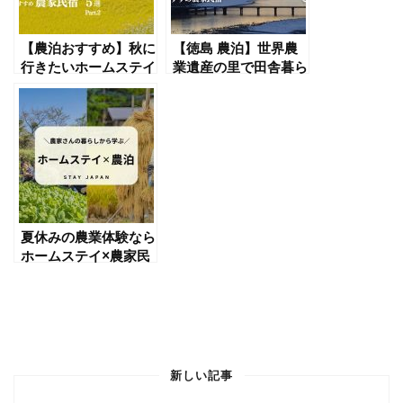
【農泊おすすめ】秋に
【徳島 農泊】世界農
行きたいホームステイ
業遺産の里で田舎暮ら
型農泊5選｜収穫体
し体験｜美馬エリアの
験・古民家・郷土料理
おすすめ農家民宿2選
を満喫
夏休みの農業体験なら
ホームステイ×農家民
泊へ｜東北・関東・九
州 おすすめ8選
新しい記事