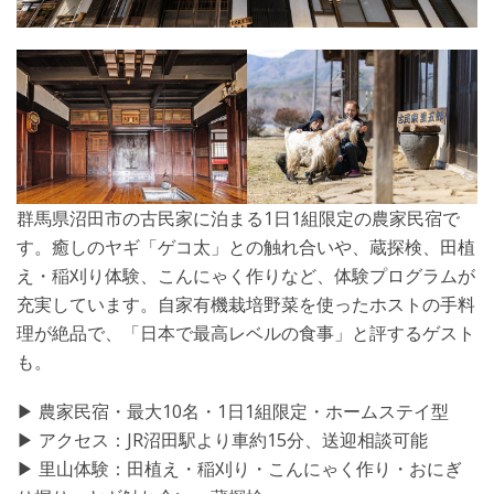
群馬県沼田市の古民家に泊まる1日1組限定の農家民宿で
す。癒しのヤギ「ゲコ太」との触れ合いや、蔵探検、田植
え・稲刈り体験、こんにゃく作りなど、体験プログラムが
充実しています。自家有機栽培野菜を使ったホストの手料
理が絶品で、「日本で最高レベルの食事」と評するゲスト
も。
▶︎ 農家民宿・最大10名・1日1組限定・ホームステイ型
▶︎ アクセス：JR沼田駅より車約15分、送迎相談可能
▶︎ 里山体験：田植え・稲刈り・こんにゃく作り・おにぎ