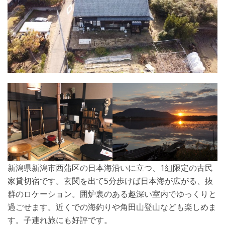
新潟県新潟市西蒲区の日本海沿いに立つ、1組限定の古民
家貸切宿です。玄関を出て5分歩けば日本海が広がる、抜
群のロケーション。囲炉裏のある趣深い室内でゆっくりと
過ごせます。近くでの海釣りや角田山登山なども楽しめま
す。子連れ旅にも好評です。