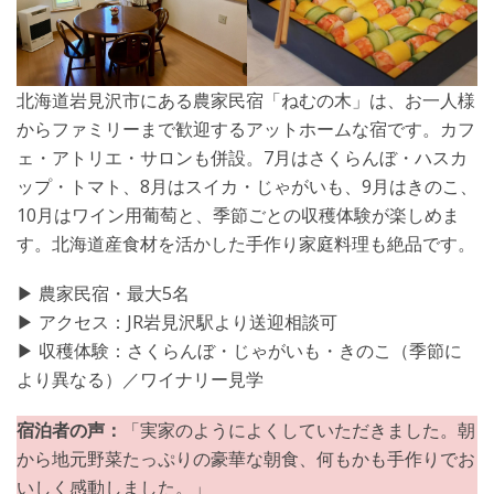
北海道岩見沢市にある農家民宿「ねむの木」は、お一人様
からファミリーまで歓迎するアットホームな宿です。カフ
ェ・アトリエ・サロンも併設。7月はさくらんぼ・ハスカ
ップ・トマト、8月はスイカ・じゃがいも、9月はきのこ、
10月はワイン用葡萄と、季節ごとの収穫体験が楽しめま
す。北海道産食材を活かした手作り家庭料理も絶品です。
▶︎ 農家民宿・最大5名
▶︎ アクセス：JR岩見沢駅より送迎相談可
▶︎ 収穫体験：さくらんぼ・じゃがいも・きのこ（季節に
より異なる）／ワイナリー見学
宿泊者の声：
「実家のようによくしていただきました。朝
から地元野菜たっぷりの豪華な朝食、何もかも手作りでお
いしく感動しました。」