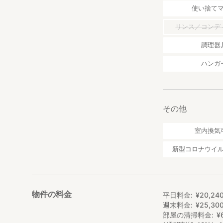
使い捨て
リンス／コンデ
調理器
ハンガ
その他
室内換気
新型コロナウイ
物件の料金
平日料金
¥
20
,
24
週末料金
¥
25
,
30
部屋の清掃料金
¥