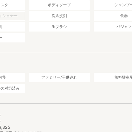
マスク
ボディソープ
シャンプ
ィショナー
洗濯洗剤
食器
具
歯ブラシ
パジャマ
ー
可能
ファミリー/子供連れ
無料駐車
ルス対策済み
0
0
6
,
325