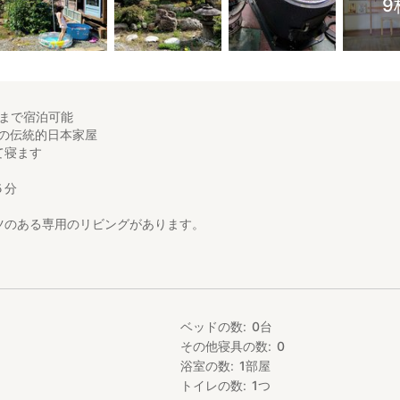
9
人まで宿泊可能
）の伝統的日本家屋
て寝ます
５分
ツのある専用のリビングがあります。
トーブや七輪でバーベキューができます
きます。
家庭菜園で収穫した野菜を食べることができます。
ているので、運が良ければ産みたて卵が食べられます。
ベッドの数
0
台
その他寝具の数
0
浴室の数
1
部屋
トイレの数
1
つ