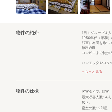
物件の紹介
1日１グループ４
1950年代（昭和
和室に布団を敷い
無料Wifi
コンビニまで徒歩
ハンモックやコタ
サンルームで薪ス
もっと見る
キッチンで自炊で
春から秋にかけて
比内地鶏を飼育し
物件の仕様
客室タイプ
個室
最大収容人数
4
人
広さ
寝室の数
2
部屋