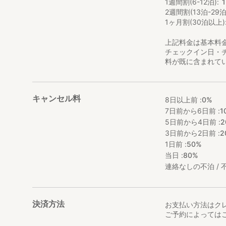
1週間割(6-12泊)
2週間割(13泊-29泊
1ヶ月割(30泊以上)
上記料金は基本料
チェックイン日・
料が既に含まれて
キャンセル料
8日以上前 :
0%
7日前から6日前 :
1
5日前から4日前 :
2
3日前から2日前 :
2
1日前 :
50%
当日 :
80%
連絡なしの不泊 / 不
決済方法
お支払い方法はク
ご予約によっては