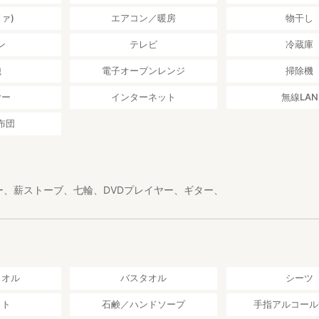
ァ)
エアコン／暖房
物干し
ン
テレビ
冷蔵庫
機
電子オーブンレンジ
掃除機
ヤー
インターネット
無線LAN
布団
ー、薪ストーブ、七輪、DVDプレイヤー、ギター、
タオル
バスタオル
シーツ
ット
石鹸／ハンドソープ
手指アルコール