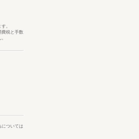
ます。
消費税と手数
ん。
込については