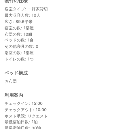
物件の仕様
客室タイプ
一軒家貸切
最大収容人数
10
人
広さ
89.6
平米
寝室の数
1
部屋
布団の数
10
組
ベッドの数
1
台
その他寝具の数
0
浴室の数
1
部屋
トイレの数
1
つ
ベッド構成
お布団
利用案内
チェックイン
15:00
チェックアウト
10:00
ホスト承認
リクエスト
最低宿泊日数
1
泊
最長宿泊日数
30
泊