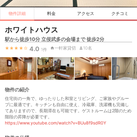
物件詳細
料金
アクセス
クチコミ
ホワイトハウス
駅から徒歩10分 立佞武多の会場まで 徒歩2分
4.0
一軒家貸切
10名
1
件
物件の紹介
住宅街の一角で、ゆったりした和室とリビング、ご家族やグルー
プに最適です。キッチンも自由に使え、冷蔵庫、洗濯機も完備し
てありますので、長期滞在も可能です。ゲストルームは2階のため
階段の昇降が必要です。
https://www.youtube.com/watch?v=BUu8f9sdR0Y