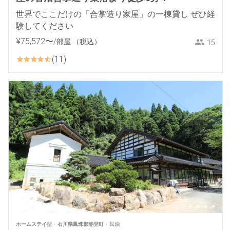
世界でここだけの「合掌造り家屋」の一棟貸し ぜひ経
験してください
¥
75
,
572
〜
/部屋
（税込）
15
11
ホームステイ型
石川県鳳珠郡能登町
民泊