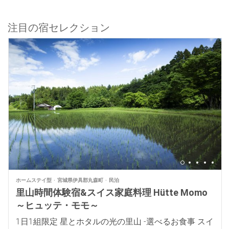
注目の宿セレクション
ホームステイ型
宮城県伊具郡丸森町
民泊
里山時間体験宿&スイス家庭料理 Hütte Momo
～ヒュッテ・モモ～
1日1組限定 星とホタルの光の里山 -選べるお食事 スイ