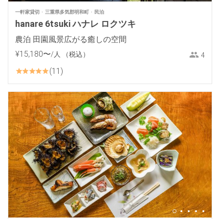
一軒家貸切
三重県多気郡明和町
民泊
hanare 6tsuki ハナレ ロクツキ
農泊 田園風景広がる癒しの空間
¥
15
,
180
〜
/人
（税込）
4
11