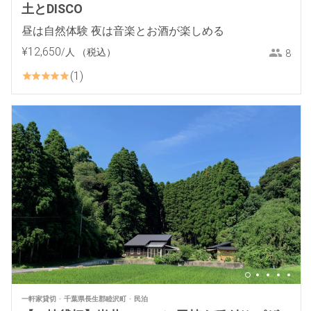
土とDISCO
昼は自然体験 夜は音楽とお酒が楽しめる
¥
12
,
650
/人
（税込）
8
1
一軒家貸切
千葉県長生郡睦沢町
民泊