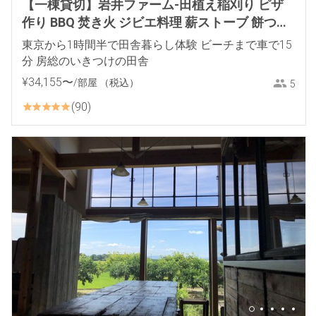
【一棟貸切】岩井ファーム-田植え稲刈り ピザ
作り BBQ 焚き火 ジビエ料理 薪ストーブ 餅つき
里山体験
東京から1時間半で田舎暮らし体験 ビーチまで車で15
分 房総のいきつけの田舎
¥
34
,
155
〜
/部屋
（税込）
5
90