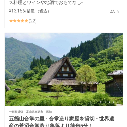
ス料理とワインや地酒でおもてなし-
¥
13
,
156
/部屋
（税込）
6
22
一軒家貸切
富山県南砺市
民泊
五箇山合掌の里 - 合掌造り家屋を貸切 - 世界遺
産の菅沼合掌造り集落より徒歩5分！