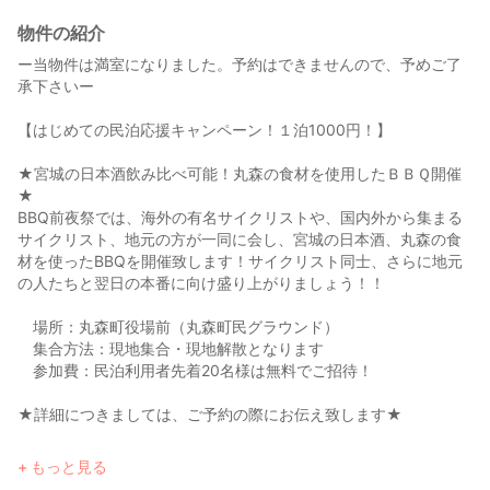
物件の紹介
ー当物件は満室になりました。予約はできませんので、予めご了
承下さいー
【はじめての民泊応援キャンペーン！１泊1000円！】
★宮城の日本酒飲み比べ可能！丸森の食材を使用したＢＢＱ開催
★
BBQ前夜祭では、海外の有名サイクリストや、国内外から集まる
サイクリスト、地元の方が一同に会し、宮城の日本酒、丸森の食
材を使ったBBQを開催致します！サイクリスト同士、さらに地元
の人たちと翌日の本番に向け盛り上がりましょう！！
場所：丸森町役場前（丸森町民グラウンド）
集合方法：現地集合・現地解散となります
参加費：民泊利用者先着20名様は無料でご招待！
★詳細につきましては、ご予約の際にお伝え致します★
元気な「みっちゃん」がみなさまを温かく迎えます。
もっと見る