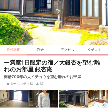
物件詳細
料金
アクセス
クチコミ
ー満室1日限定の宿／大銀杏を望む離
れのお部屋 銀杏庵
樹齢700年の大イチョウを望む離れのお部屋
ホームステイ型
4名