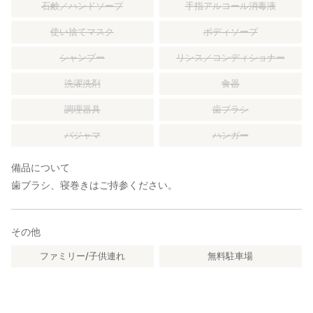
石鹸／ハンドソープ
手指アルコール消毒液
使い捨てマスク
ボディソープ
シャンプー
リンス／コンディショナー
洗濯洗剤
食器
調理器具
歯ブラシ
パジャマ
ハンガー
備品について
歯ブラシ、寝巻きはご持参ください。
その他
ファミリー/子供連れ
無料駐車場