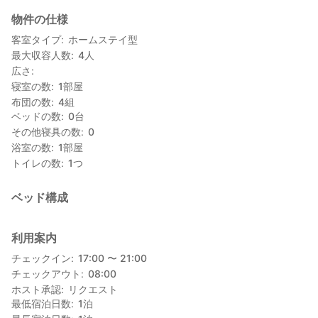
離れで和室のお部屋です。
物件の仕様
樹齢700年の大銀杏（イチョウ）を望むことができる。
キッチン、リビングルームは、ご自由に利用できます。
客室タイプ
ホームステイ型
最大収容人数
4
人
サイクルフェスタ丸森会場まで自転車で5分！
広さ
スーパー、薬局も2㎞圏内です。
寝室の数
1
部屋
布団の数
4
組
※サイクルフェスタ当日はホストもマルシェ出展の予定があるた
ベッドの数
0
台
め、チェックアウト時間厳守でお願い致します。
その他寝具の数
0
浴室の数
1
部屋
トイレの数
1
つ
ベッド構成
利用案内
チェックイン
17:00 〜 21:00
チェックアウト
08:00
ホスト承認
リクエスト
最低宿泊日数
1
泊