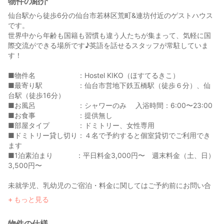
物件の紹介
仙台駅から徒歩6分の仙台市若林区荒町&連坊付近のゲストハウス
です。
世界中から年齢も国籍も習慣も違う人たちが集まって、気軽に国
際交流ができる場所です♪英語を話せるスタッフが常駐していま
す！
■物件名 ：Hostel KIKO（ほすてるきこ）
■最寄り駅 ：仙台市営地下鉄五橋駅（徒歩６分）、仙
台駅（徒歩16分）
■お風呂 ：シャワーのみ 入浴時間：6:00〜23:00
■お食事 ：提供無し
■部屋タイプ ：ドミトリー、女性専用
■ドミトリー貸し切り：４名で予約すると個室貸切でご利用でき
ます
■1泊素泊まり ：平日料金3,000円〜 週末料金（土、日）
3,500円〜
未就学児、乳幼児のご宿泊・料金に関してはご予約前にお問い合
わせください。
もっと見る
＊＊＊＊＊＊＊＊＊＊＊＊＊＊＊＊＊＊＊＊＊＊＊＊＊＊＊＊＊
＊＊
物件の仕様