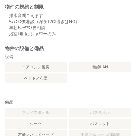
物件の規約と制限
・排水音聞こえます
・ﾁｪｯｸｲﾝ要相談（深夜12時過ぎはNG）
・早朝ﾁｪｯｸｱｳﾄ要相談
・浴室利用はシャワーのみ
物件の設備と備品
設備
エアコン／暖房
無線LAN
ベッド／布団
備品
フェイスタオル
バスタオル
シーツ
バスマット
石鹸／ハンドソープ
手指アルコール消毒液