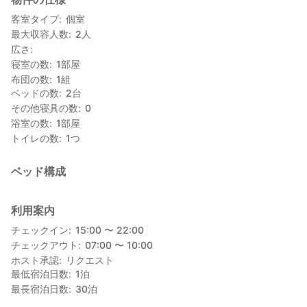
ご不明点ご希望がございましたら、お気軽にお問い合わせくださ
い
客室タイプ
個室
＊＊＊＊＊＊＊＊＊＊＊＊＊＊＊＊＊＊＊＊＊＊＊＊＊＊＊＊＊
最大収容人数
2
人
＊＊
広さ
寝室の数
1
部屋
布団の数
1
組
ベッドの数
2
台
その他寝具の数
0
浴室の数
1
部屋
トイレの数
1
つ
ベッド構成
利用案内
チェックイン
15:00 〜 22:00
チェックアウト
07:00 〜 10:00
ホスト承認
リクエスト
最低宿泊日数
1
泊
最長宿泊日数
30
泊