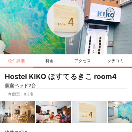
物件詳細
料金
アクセス
クチコミ
Hostel KIKO ほすてるきこ room4
個室ベッド2台
個室
2名