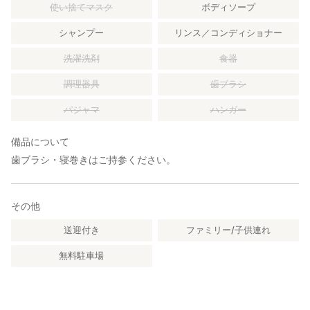
使い捨てマスク
ボディソープ
シャンプー
リンス／コンディショナー
洗濯洗剤
食器
調理器具
歯ブラシ
パジャマ
ハンガー
備品について
歯ブラシ・寝巻きはご持参ください。
その他
送迎付き
ファミリー/子供連れ
無料駐車場