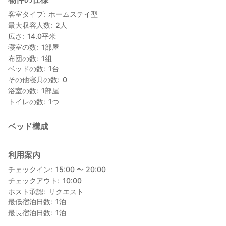
なんだか夏休みに田舎のお家に泊まった気分のような、そんなホ
客室タイプ
ホームステイ型
ッとするお家です。
最大収容人数
2
人
広さ
14.0
平米
リビングルーム、キッチン、洗濯機、洗濯乾燥機ご自由に利用で
寝室の数
1
部屋
きます。
布団の数
1
組
ベッドの数
1
台
*当民泊は素泊まりのみとなります。食事の手配は各自にてお願い
その他寝具の数
0
いたします。
浴室の数
1
部屋
トイレの数
1
つ
*送迎を希望する方は、事前にご連絡ください
*室内でネコを飼っています。人見知りですがかわいいです。ネコ
ベッド構成
アレルギーの方はご遠慮ください。
室内禁煙
利用案内
*喫煙は屋外でお願いします。
チェックイン
15:00 〜 20:00
チェックアウト
10:00
*こちらの民泊は自治体の認可を受けた合法的な民泊です。
ホスト承認
リクエスト
最低宿泊日数
1
泊
最長宿泊日数
1
泊