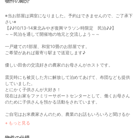
物件の紹介
※当お部屋は満室になりました。予約はできませんので、ご了承下
さい※
【♪♪10/13-14東北みやぎ復興マラソン時限定 民泊♪♪】
～～民泊を通して開催地の地元と交流しよう～～
一戸建ての1部屋、和室10畳のお部屋です。
ご希望があれば最寄り駅まで送迎します♪
優しい田舎の交流好きの農家のお母さんがホストです。
震災時にも被災した方に解放して泊めてあげて、布団なども提供
していました。
とにかく子供さんが大好き！
現在はお家をファミリーサポートセンターとして、働くお母さん
のために子供さんを預かる活動をされています。
ご自宅はお米農家さんのため、農業のお話もいろいろと聞けるか
と思います。
もっと見る
また、スポーツ好きのご夫妻なので、特にゴルフや卓球などのお
話できっと盛り上がれること間違いなし。
物件の仕様