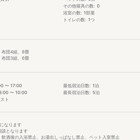
て
その他寝具の数
0
ポツンとたたずむ1棟貸切のお宿になります。
浴室の数
1
部屋
々の鶏を飼育していることから「やまどり」と名づけました。
トイレの数
1
つ
鳥の取れたての新鮮な卵拾い体験
体験
ーベリーを使ったジャム作り体験
布団4組、8畳
などの農作業体験
布団3組、6畳
にお問い合わせください。
舎でしか経験できないものになっております。
00 〜 17:00
最低宿泊日数
1
泊
前のごとく、鶏を使った体験をご経験ください。
くさんの体験メニューをご用意しております。
8:00 〜 10:00
最長宿泊日数
5
泊
す。
エスト
際にお問い合わせください。
意はありませんが、調理器具は揃っておりキッチンが使えますので調理
名になります
相談となります
、飲酒後の入浴禁止、お湯出しっぱなし禁止、ペット入室禁止