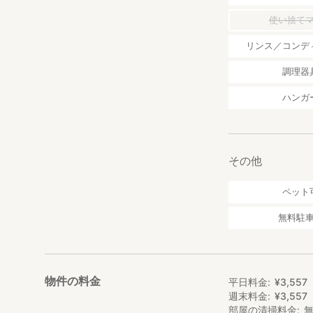
（車で10分程度）
使い捨て
・もろっこはうす
リンス／コンデ
https://www.moro
諸塚村でお土産を
調理器
しいたけを使った
がたくさんありま
ハンガ
ゆず胡椒やドレッ
ここを訪れた方々
（車で15分程度）
その他
・秋政展望所
https://www.jala
ペット
天空の森・池の窪
諸塚村中心地や遠く
無料駐
ラマは一見の価値
夜は星が綺麗なの
都会では決して見
（車で10分程度）
物件の料金
平日料金
¥
3
,
557
●チェックイン方
週末料金
¥
3
,
557
諸塚村観光協会ま
部屋の清掃料金