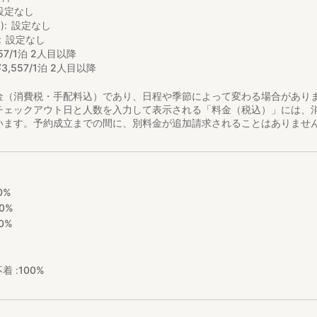
せていただきます
設定なし
00～17：00
)
設定なし
設定なし
営業時間・定休日]
57/1泊 2人目以降
17時00分
¥
3
,
557/1泊 2人目以降
17時00分
金（消費税・手配料込）であり、日程や季節によって変わる場合があり
17時00分
チェックアウト日と人数を入力して表示される「料金（税込）」には、
17時00分
います。予約成立までの間に、別料金が追加請求されることはありませ
17時00分
17時00分
別途ご案内させていただきます。
0%
120分
0%
60分
0%
駐車可能
諸塚村観光協会にお立ち寄りください。
着 :
100%
-65-0178または宮崎県東臼杵郡諸塚村大字家代３０６８で検索をしてく
地をお楽しみください。