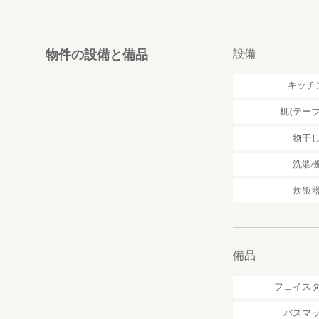
●お部屋について
ログハウスを貸切
寝室は鍵付きの和
和室1： 4名部屋
設備
物件の設備と備品
和室2： 3名部屋
キッチ
家族や団体で来ら
川のせせらぎ、鳥
机(テーブ
●近隣施設
物干
・最寄りのコンビニ
・最寄りのスーパー
洗濯
＊比較的近くにコ
炊飯
とをおすすめしま
●近隣のおすすめ
・どんこ亭
備品
https://tabelog
秘境に近い諸塚村
フェイス
るお食事どころで
化学調味料を一切
バスマ
なんと！嬉しいこ