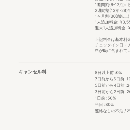
宿までの案内をさ
1週間割(6-12泊)
チェックイン：15：
2週間割(13泊-29泊
1ヶ月割(30泊以上)
[諸塚村観光協会 
1人追加料金
¥
3
,
5
月曜日 8時30分～
週末1人追加料金
火曜日 8時30分～
水曜日 定休日
上記料金は基本料
木曜日 8時30分～
チェックイン日・
金曜日 8時30分～
料が既に含まれて
土曜日 8時30分～
日曜日 8時30分～
※定休日の際は、
キャンセル料
8日以上前 :
0%
●アクセス
7日前から6日前 :
1
・宮崎空港から車で
5日前から4日前 :
2
・日向市駅から車で
3日前から2日前 :
2
・無料駐車場 7台
1日前 :
50%
当日 :
80%
ご予約された方は
連絡なしの不泊 / 不
カーナビに0982
秘境とも呼ばれる