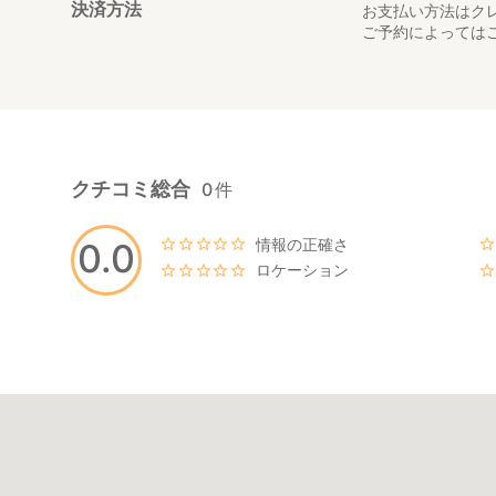
●お客様へのひと
決済方法
お支払い方法はク
TVで紹介されそ
ご予約によっては
ぜひマイナスイオ
クチコミ総合
0
件
情報の正確さ
0.0
ロケーション