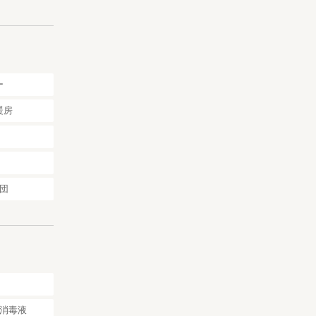
ー
しください。
暖房
で購入するこ
団
が食べられ
す
消毒液
ください