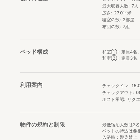
●やまどりについ
最大収容人数
7
人
諸塚村の山の中に
広さ
27.0
平米
宿名は山の中で数
寝室の数
2
部屋
布団の数
7
組
●体験について
­-比内地鶏・七面
-鶏の解体・丸焼き
-取れたてのブル
ベッド構成
和室①：定員4名、
-田植えや稲刈り
和室②：定員3名、
＊料金は予約の際
どのメニューも田
利用案内
チェックイン
15:
ぜひやまどりの名
他にも季節毎にた
チェックアウト
0
夏はBBQも出来ま
ホスト承認
リク
詳しくは、予約の
●お食事について
食事については用
物件の規約と制限
最低宿泊人数は2
ださい。
ペットの持込は要
入浴時：髪染禁止