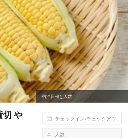
宿泊日程と人数
切 や
チェックイン/チェックアウ
ト