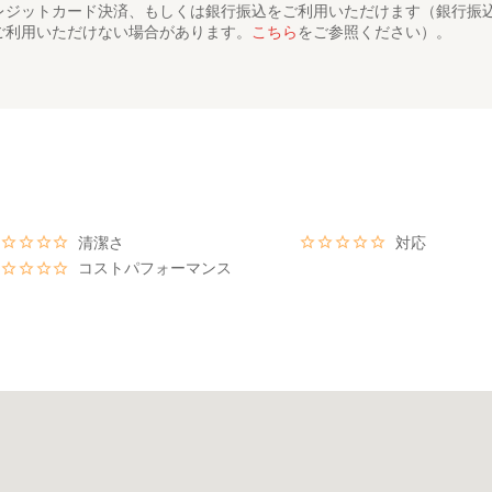
こと
レジットカード決済、もしくは銀行振込をご利用いただけます（銀行振
うな山の中のポツンと一軒家であり、ここでしか味わえない魅力がありま
ご利用いただけない場合があります。
こちら
をご参照ください）。
ンたっぷりの中で森林浴をしていただきリラックスした時間をお過ごし
清潔さ
対応
コストパフォーマンス