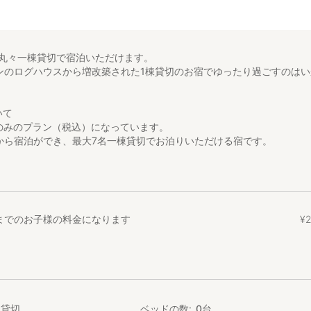
～で丸々一棟貸切で宿泊いただけます。
プンのログハウスから増改築された1棟貸切のお宿でゆったり過ごすのは
いて
のみのプラン（税込）になっています。
名から宿泊ができ、最大7名一棟貸切でお泊りいただける宿です。
との料金になっており、1名追加ごとに3,000円～を申し受けます。
）につきまして、
布団の利用なしの場合は無料
用有の場合は1泊2,000円～
才までのお子様の料金になります
¥
円～
てはオプションにてご予約ください。
ルス対策について
消毒液をご用意させていただいておりますのでご協力をお願い致します
家貸切
ベッドの数
0
台