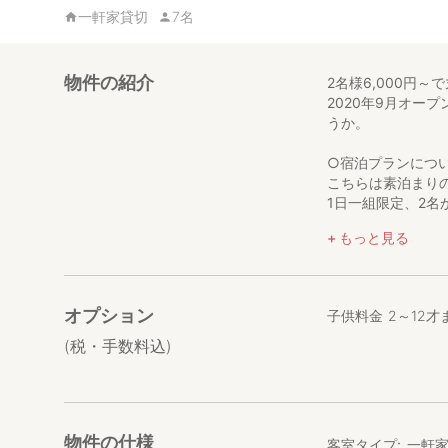
一軒家貸切
7名
物件の紹介
2名様6,000円
2020年9月オー
うか。
○宿泊プランにつ
こちらは素泊まり
1日一組限定、2
宿泊料金は1名様ご
もっと見る
お子様料金（税込
0~1歳 添い寝・
2~12歳 布団の利
オプション
子供料金
2～12
13歳~ 1泊3,000
となります。
(税・手数料込)
お子様料金に関し
●新型コロナウイ
館内にアルコール
物件の仕様
客室タイプ
一軒