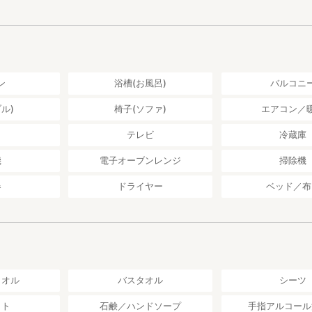
ることが出来ますので全てのお部屋をお使えいただけます。
室のお部屋を２部屋用意しております。
（８畳）
（６畳）
ン
浴槽(お風呂)
バルコニ
れた方々はリビングでの談笑やお食事をお楽しみください。
のさえずりが穏やかに響き、豊かな自然あふれる場所なので、ぜひお越
ル)
椅子(ソファ)
エアコン／
し
テレビ
冷蔵庫
まで車で約10分
まで車で約10分
機
電子オーブンレンジ
掃除機
ンビニやスーパーがございますので宿で調理をされる方は食材はそちら
器
ドライヤー
ベッド／布
す
スポット
.com/miyazaki/A4504/A450404/45000380/
の観光スポット「しいたけの館21」の中にある取れたて新鮮な椎茸料理
タオル
バスタオル
シーツ
す
使わないヘルシーな料理を提供してくださるので女性にも人気が高いで
ット
石鹸／ハンドソープ
手指アルコール
とにバイキング形式になっているので身体に食事を心ゆくまでお楽しみ