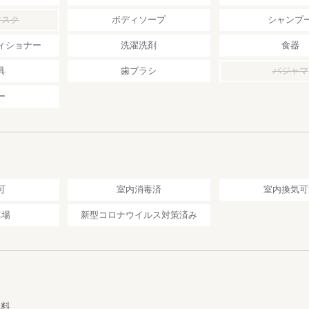
マスク
ボディソープ
シャンプ
ィショナー
洗濯洗剤
食器
kkohouse.jp/
買おうと思ったらここにお立ち寄りください
具
歯ブラシ
パジャマ
調味料や、蜂蜜、味噌など大自然の恩恵を受けた秘境の地で作られた真
す
ー
シングも人気の商品です
に「森のめぐみをお届けします」
n.net/kankou/spt_45429ad3352067590/
可
室内消毒済
室内換気可
グリーンパークからすぐ（車で約3分）にある展望台です
は延岡市や日向灘、尾鈴山まで見ることができ、標高が1000mほどあり
車場
新型コロナウイルス対策済み
があります
で星を見にドライブスポットでもあります
ることが出来ない星明かりだけの幻想的な世界をお楽しみいただけます
法
でお越しください
無料