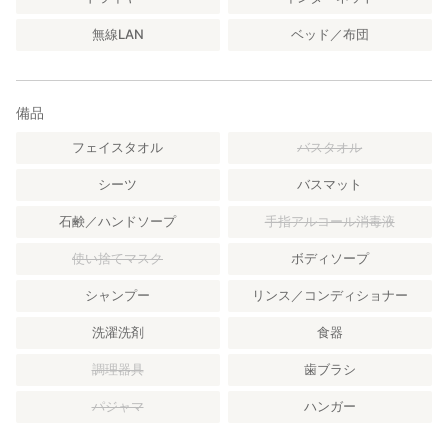
無線LAN
ベッド／布団
備品
フェイスタオル
バスタオル
シーツ
バスマット
石鹸／ハンドソープ
手指アルコール消毒液
使い捨てマスク
ボディソープ
シャンプー
リンス／コンディショナー
洗濯洗剤
食器
調理器具
歯ブラシ
パジャマ
ハンガー