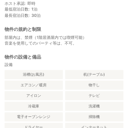
ホスト承認
即時
最低宿泊日数
1
泊
最長宿泊日数
30
泊
物件の規約と制限
部屋内は、禁煙（1階居酒屋内では喫煙可能）
音楽を使用してのパーティ等は、不可。
物件の設備と備品
設備
浴槽(お風呂)
机(テーブル)
エアコン／暖房
物干し
アイロン
テレビ
冷蔵庫
洗濯機
電子オーブンレンジ
掃除機
ドライヤー
インターネット