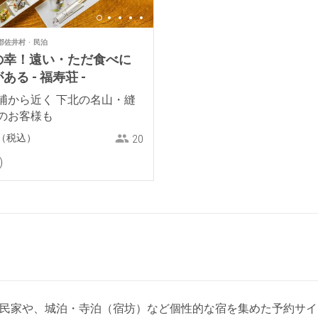
郡佐井村
民泊
の幸！遠い・ただ食べに
る - 福寿荘 -
浦から近く 下北の名山・縫
のお客様も
（税込）
20
ジ・古民家や、城泊・寺泊（宿坊）など個性的な宿を集めた予約