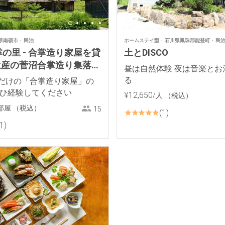
県南砺市
民泊
ホームステイ型
石川県鳳珠郡能登町
民
の里 - 合掌造り家屋を貸
土とDISCO
界遺産の菅沼合掌造り集落よ
昼は自然体験 夜は音楽とお
！
る
だけの「合掌造り家屋」の
ぜひ経験してください
¥
12
,
650
/人
（税込）
部屋
（税込）
15
1
1