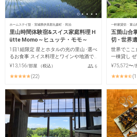
ホームステイ型
宮城県伊具郡丸森町
民泊
一軒家貸切
富山
里山時間体験宿&スイス家庭料理 H
五箇山合掌
ütte Momo～ヒュッテ・モモ～
切 - 世
り徒歩5分
1日1組限定 星とホタルの光の里山 -選べ
世界でここ
るお食事 スイス料理とワインや地酒で
一棟貸し 
おもてなし-
¥
13
,
156
¥
75
,
572
〜
/部屋
（税込）
/
6
22
1