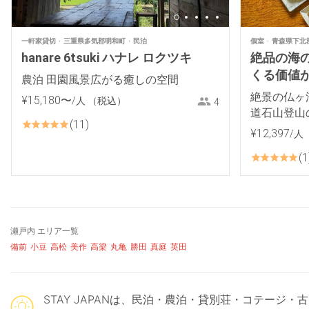
一軒家貸切
三重県多気郡明和町
民泊
個室
青森県下北
hanare 6tsuki ハナレ ロクツキ
絶品の海
くる価値があ
農泊 田園風景広がる癒しの空間
絶景の仏ヶ
¥
15
,
180
〜
/人
（税込）
4
道石山登山
11
¥
12
,
397
/人
1
瀬戸内 エリア一覧
備前
小豆
高松
美作
高梁
丸亀
勝田
真庭
英田
STAY JAPANは、民泊・農泊・貸別荘・コテー