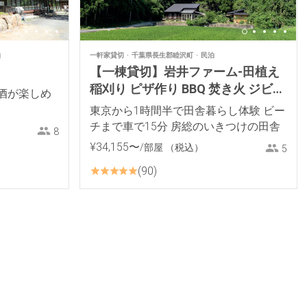
泊
一軒家貸切
千葉県長生郡睦沢町
民泊
【一棟貸切】岩井ファーム-田植え
稲刈り ピザ作り BBQ 焚き火 ジビエ
酒が楽しめ
料理 薪ストーブ 餅つき里山体験
東京から1時間半で田舎暮らし体験 ビー
チまで車で15分 房総のいきつけの田舎
8
¥
34
,
155
〜
/部屋
（税込）
5
90