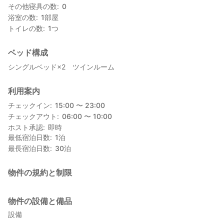
その他寝具の数
0
浴室の数
1
部屋
トイレの数
1
つ
ベッド構成
シングルベッド×2 ツインルーム
利用案内
チェックイン
15:00 〜 23:00
チェックアウト
06:00 〜 10:00
ホスト承認
即時
最低宿泊日数
1
泊
最長宿泊日数
30
泊
物件の規約と制限
物件の設備と備品
設備