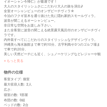
イオーシャン今帰仁）が最適です！
大人のスタイリッシュさにこだわり大人の旅を演出♪
全室オーシャンビューのオンザビーチヴィラ☆
今泊のフクギ並木を通り抜けた先に隠れ家的スモールヴィラ。
波音が聞こえるオーシャンビュー。
非日常な空間をお楽しみ下さい。
また全客室に波音の聞こえる絶景露天風呂付のオンザビーチヴィ
ラです。
内外装すべてにこだわりのスタイリッシュなデザインヴィラ。
沖縄美ら海水族館まで車で約10分。古宇利島や3つのゴルフ場ま
で車で約20分、
美しい天然ビーチにも近く、シュノーケリングなどレジャーや観
光にも便利な立地で「世界遺産今帰仁城跡」は徒歩圏内にありま
もっと見る
す。
物件の仕様
客室タイプ
個室
最大収容人数
2
人
広さ
寝室の数
1
部屋
布団の数
0
組
ベッドの数
2
台