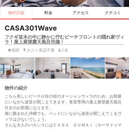
物件詳細
料金
アクセス
クチコミ
CASA301Wave
フクギ並木の中に静かに佇むビーチフロントの隠れ家ヴィ
ラ！屋上展望露天風呂完備！
個室
ホスト承認不要
2名
物件の紹介
こちら美しいビーチが目の前のオーシャンヴィラのため、お部屋
にいながら波音が聞こえてきます。客室専用の屋上展望露天風呂
付きのお部屋になります。
海に囲まれた沖縄でも、ベッドにいながら波音が聞こえてくるヴ
ィラは少ないでしょう。
そんな大人のバカンスにはＣＡＳＡ ＤＵＭＡＩ（カーサドゥマ